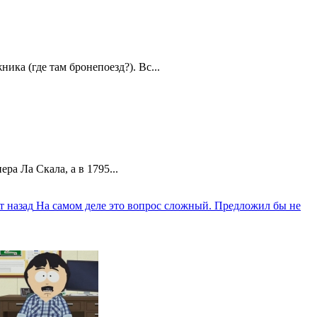
ика (где там бронепоезд?). Вс...
а Ла Скала, а в 1795...
т назад
На самом деле это вопрос сложный. Предложил бы не