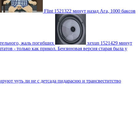
Flint
1521322 минут назад
Ага, 1000 баксов
ительного, жаль погибших
xexun
1521429 минут
атов - только как прикол. Бензиновая версия старая была у
уют чуть ли не с детсада пидарасню и трансвеститство