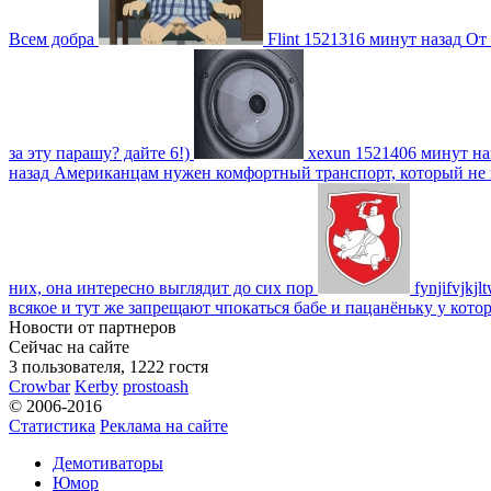
Всем добра
Flint
1521316 минут назад
От 
за эту парашу? дайте 6!)
xexun
1521406 минут на
назад
Американцам нужен комфортный транспорт, который не пот
них, она интересно выглядит до сих пор
fynjifvjkjl
всякое и тут же запрещают чпокаться бабе и пацанёньку у кото
Новости от партнеров
Сейчас на сайте
3 пользователя, 1222 гостя
Crowbar
Kerby
prostoash
© 2006-2016
Статистика
Реклама на сайте
Демотиваторы
Юмор