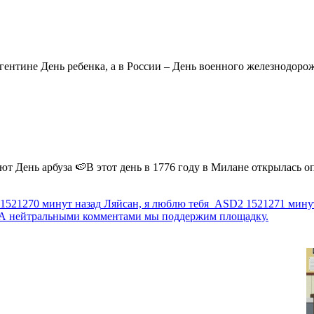
ентине День ребенка, а в России – День военного железнодорожн
 День арбуза 🍉В этот день в 1776 году в Милане открылась опер
1521270 минут назад
Ляйсан, я люблю тебя
ASD2
1521271 мину
г. А нейтральными комментами мы поддержим площадку.