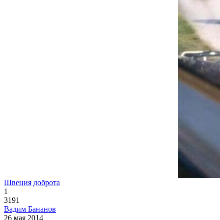
Швеция
доброта
1
3191
Вадим Бананов
26 мая 2014