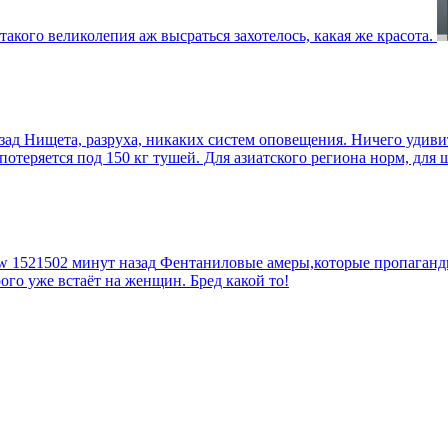
такого великолепия аж высраться захотелось, какая же красота.
зад
Нищета, разруха, никаких систем оповещения. Ничего удив
еряется под 150 кг тушей. Для азиатского региона норм, для шт
tw
1521502 минут назад
Фентаниловые амеры,которые пропагандир
рого уже встаёт на женщин. Бред какой то!