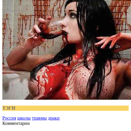
ТЭГИ
Россия
школы
травмы
драки
Комментарии