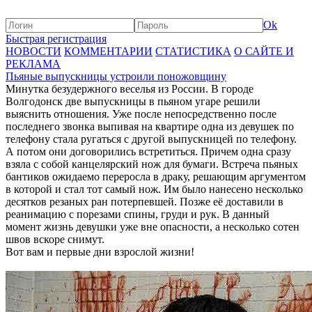
Ok
Быстрая регистрация
НОВОСТИ
КОММЕНТАРИИ
СТАТИСТИКА
О САЙТЕ И
РЕКЛАМА
Пьяные выпускницы устроили поножовщину
Минутка безудержного веселья из России. В городе
Волгодонск две выпускницы в пьяном угаре решили
выяснить отношения. Уже после непосредственно после
последнего звонка выпивая на квартире одна из девушек по
телефону стала ругаться с другой выпускницей по телефону.
А потом они договорились встретиться. Причем одна сразу
взяла с собой канцелярский нож для бумаги. Встреча пьяных
бантиков ожидаемо переросла в драку, решающим аргументом
в которой и стал тот самый нож. Им было нанесено несколько
десятков резаных ран потерпевшей. Позже её доставили в
реанимацию с порезами спины, груди и рук. В данный
момент жизнь девушки уже вне опасности, а несколько сотен
швов вскоре снимут.
Вот вам и первые дни взрослой жизни!