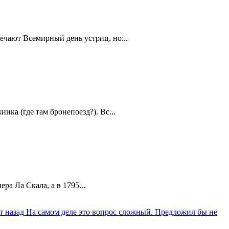
ечают Всемирный день устриц, но...
ика (где там бронепоезд?). Вс...
а Ла Скала, а в 1795...
т назад
На самом деле это вопрос сложный. Предложил бы не