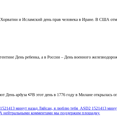
в Хорватии и Исламский день прав человека в Иране. В США отм
ентине День ребенка, а в России – День военного железнодорожн
 День арбуза 🍉В этот день в 1776 году в Милане открылась опер
1521413 минут назад
Ляйсан, я люблю тебя
ASD2
1521413 мину
г. А нейтральными комментами мы поддержим площадку.