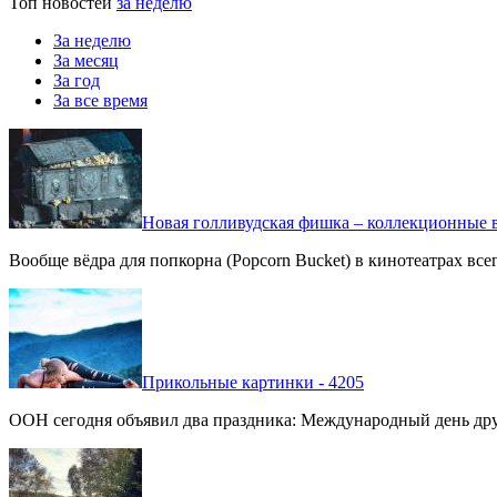
Топ новостей
за неделю
За неделю
За месяц
За год
За все время
Новая голливудская фишка – коллекционные в
Вообще вёдра для попкорна (Popcorn Bucket) в кинотеатрах вс
Прикольные картинки - 4205
ООН сегодня объявил два праздника: Международный день дру