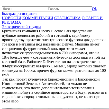
Ok
Быстрая регистрация
НОВОСТИ
КОММЕНТАРИИ
СТАТИСТИКА
О САЙТЕ И
РЕКЛАМА
Электрический трудяга
Британская компания Liberty Electric Cars представила
публике полностью рабочий и готовый к серийному
производству прототип электрического фургона для доставки
товаров в магазины под названием Deliver. Машина имеет
совершенно футуристичный вид, при этом может
похвастаться грузоподъемностью в 700 килограмм, что на
18% больше чем у современных фургонах доставки на той же
колесной базе. Работает Deliver только на электричестве, на
80-призмообразных батареях Li-NMС, заряда которых хватает
минимум на 100 км, причем фургон может разгоняться до 100
км/ч.
Так как проект курируется Еврокомиссией и Европейской
Инициативой Зеленых Автомобилей, то можно не
сомневаться, что после дополнительного тестирования
машинки пойдут в серийное производство и будут развозить в
европейских городах тюльпаны и круассаны, не коптя при
этом небо.