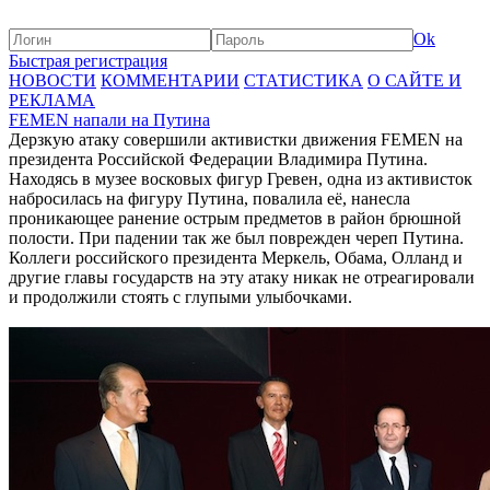
Ok
Быстрая регистрация
НОВОСТИ
КОММЕНТАРИИ
СТАТИСТИКА
О САЙТЕ И
РЕКЛАМА
FEMEN напали на Путина
Дерзкую атаку совершили активистки движения FEMEN на
президента Российской Федерации Владимира Путина.
Находясь в музее восковых фигур Гревен, одна из активисток
набросилась на фигуру Путина, повалила её, нанесла
проникающее ранение острым предметов в район брюшной
полости. При падении так же был поврежден череп Путина.
Коллеги российского президента Меркель, Обама, Олланд и
другие главы государств на эту атаку никак не отреагировали
и продолжили стоять с глупыми улыбочками.