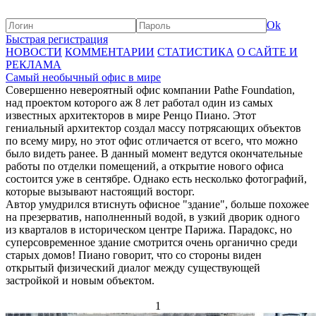
Ok
Быстрая регистрация
НОВОСТИ
КОММЕНТАРИИ
СТАТИСТИКА
О САЙТЕ И
РЕКЛАМА
Самый необычный офис в мире
Совершенно невероятный офис компании Pathe Foundation,
над проектом которого аж 8 лет работал один из самых
известных архитекторов в мире Ренцо Пиано. Этот
гениальный архитектор создал массу потрясающих объектов
по всему миру, но этот офис отличается от всего, что можно
было видеть ранее. В данный момент ведутся окончательные
работы по отделки помещений, а открытие нового офиса
состоится уже в сентябре. Однако есть несколько фотографий,
которые вызывают настоящий восторг.
Автор умудрился втиснуть офисное "здание", больше похожее
на презерватив, наполненный водой, в узкий дворик одного
из кварталов в историческом центре Парижа. Парадокс, но
суперсовременное здание смотрится очень органично среди
старых домов! Пиано говорит, что со стороны виден
открытый физический диалог между существующей
застройкой и новым объектом.
1