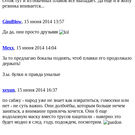
Отож тут и из обычных плавок все выпадает. Да еще и в жопу
резинка впивается...
GimBlow
, 15 июня 2014 13:57
Да да, они просто друзьяяя
Mexx
, 15 июня 2014 14:04
За то предлагаю бокалы поднять, чтоб плавки его продолжало
держать!
З.ы. булки и правда унылые
xexun
, 15 июня 2014 16:37
по сабжу - народ уже не знает как извратиться, гомосеки или
нет - не суть важно. Они долбоёбы, которым больше нечем
заняться, а внимание привлечь хочется. Они б еще
водолазную маску вместо трусов нацепили - наверно это
будет модно в след. году, подождем, посмотрим.