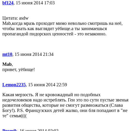
bf124
, 15 июня 2014 17:03
Цитата: asdw
Mab,когда мразь проходит мимо невольно смотришь на неё,
чтобы знать как выглядит уёбище.а ты занимаешься
пропагандой пидорских ценностей - это незаконно.
mt10
, 15 июня 2014 21:34
Mab
,
привет, уёбище!
Lemon2235
, 15 июня 2014 22:59
Какая мерзость. Я не кровожадный но подобных
недочеловеков надо истреблять. Геи это по сути пустые звенья
развития общества, которые не смогут размножаться (Слава
Богу!). P.S. Французских детей жалко, они бля попадают в "не
те" семья((((
Promik
, 16 июня 2014 02:02