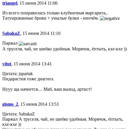
triangel
, 15 июня 2014 11:06
Из всего понравилась только клубничная маргарита,.
Татуированные брови + унылые булки - ниочём.
SabakaZ
, 15 июня 2014 11:10
Паржал
А труселя, чай, не шибко удобныя. Морячок, ёптыть, кхе-кхе ))
vitut
, 15 июня 2014 13:41
Цитата: jspartak
Пидарастия тоже диагноз.
Нууу ща начнется.... Маб, ваш выход, артист!
gismo_2
, 15 июня 2014 13:53
Цитата: SabakaZ
Паржал А труселя, чай, не шибко удобныя. Морячок, ёптыть,
кхе-кхе ))