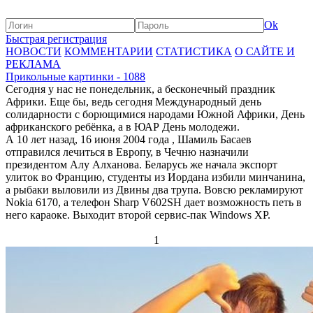
Ok
Быстрая регистрация
НОВОСТИ
КОММЕНТАРИИ
СТАТИСТИКА
О САЙТЕ И
РЕКЛАМА
Прикольные картинки - 1088
Сегодня у нас не понедельник, а бесконечный праздник
Африки. Еще бы, ведь сегодня Международный день
солидарности с борющимися народами Южной Африки, День
африканского ребёнка, а в ЮАР День молодежи.
А 10 лет назад, 16 июня 2004 года , Шамиль Басаев
отправился лечиться в Европу, в Чечню назначили
президентом Алу Алханова. Беларусь же начала экспорт
улиток во Францию, студенты из Иордана избили минчанина,
а рыбаки выловили из Двины два трупа. Вовсю рекламируют
Nokia 6170, а телефон Sharp V602SH дает возможность петь в
него караоке. Выходит второй сервис-пак Windows XP.
1