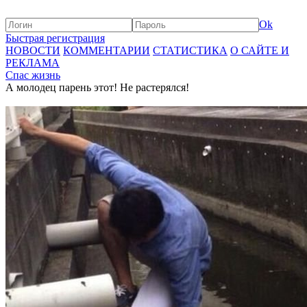
Ok
Быстрая регистрация
НОВОСТИ
КОММЕНТАРИИ
СТАТИСТИКА
О САЙТЕ И
РЕКЛАМА
Спас жизнь
А молодец парень этот! Не растерялся!