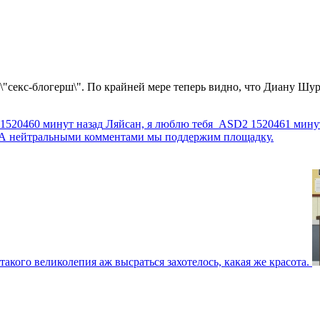
 \"секс-блогерш\". По крайней мере теперь видно, что Диану Шур
1520460 минут назад
Ляйсан, я люблю тебя
ASD2
1520461 мину
г. А нейтральными комментами мы поддержим площадку.
такого великолепия аж высраться захотелось, какая же красота.