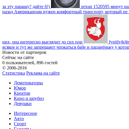
за эту парашу? дайте 6!)
xexun
1520595 минут на
назад
Американцам нужен комфортный транспорт, который не пот
них, она интересно выглядит до сих пор
fynjifvjkjl
всякое и тут же запрещают чпокаться бабе и пацанёньку у кото
Новости от партнеров
Сейчас на сайте
0 пользователей, 896 гостей
© 2006-2016
Статистика
Реклама на сайте
Демотиваторы
Юмор
Креатив
Кино и шоубиз
Девушки
Интересное
Авто
Спорт
Гаджеты