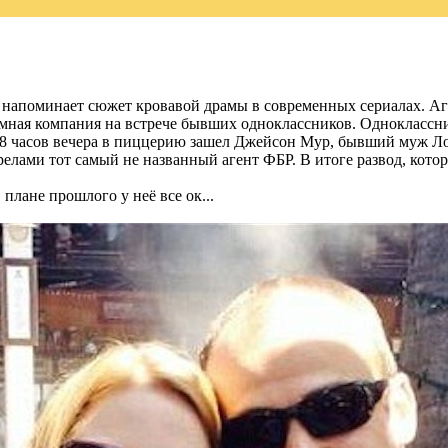
напоминает сюжет кровавой драмы в современных сериалах. Аге
 шумная компания на встрече бывших одноклассников. Одноклассни
 8 часов вечера в пиццерию зашел Джейсон Мур, бывший муж Лори
лами тот самый не названный агент ФБР. В итоге развод, которы
 плане прошлого у неё все ок...