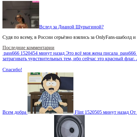
Вслед за Дианой Шурыгиной?
Судя по всему, в России серьёзно взялись за OnlyFans-шаболд и
Последние комментарии
pass666
1520454 минут назад
Это всё моя жена писала
pass666
затрагивать чувствительных тем, ибо сейчас это красный фла
Спасибо!
Всем добра
Flint
1520505 минут назад
От 