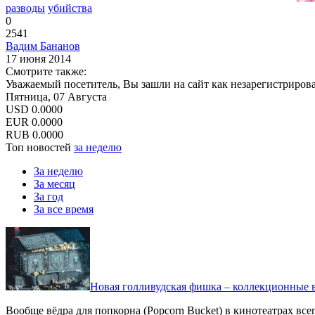
разводы
убийства
0
2541
Вадим Бананов
17 июня 2014
Смотрите также:
Уважаемый посетитель, Вы зашли на сайт как незарегистриров
Пятница, 07 Августа
USD
0.0000
EUR
0.0000
RUB
0.0000
Топ новостей
за неделю
За неделю
За месяц
За год
За все время
Новая голливудская фишка – коллекционные в
Вообще вёдра для попкорна (Popcorn Bucket) в кинотеатрах вс