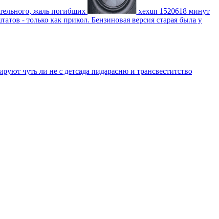
ительного, жаль погибших
xexun
1520618 минут
атов - только как прикол. Бензиновая версия старая была у
уют чуть ли не с детсада пидарасню и трансвеститство