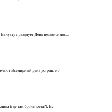
Вануату празднует День независимос...
ечают Всемирный день устриц, но...
ика (где там бронепоезд?). Вс...