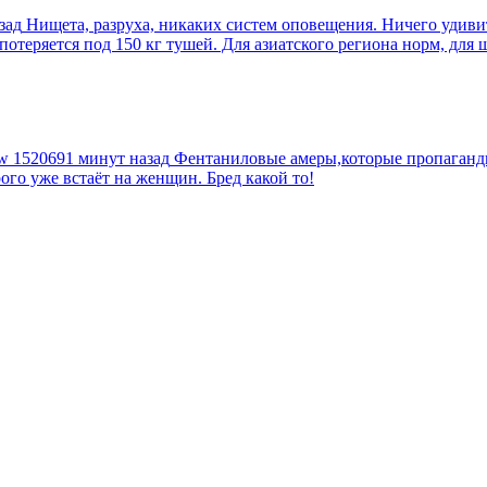
зад
Нищета, разруха, никаких систем оповещения. Ничего удив
еряется под 150 кг тушей. Для азиатского региона норм, для шт
tw
1520691 минут назад
Фентаниловые амеры,которые пропагандир
рого уже встаёт на женщин. Бред какой то!