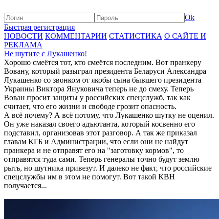
Ok
Быстрая регистрация
НОВОСТИ
КОММЕНТАРИИ
СТАТИСТИКА
О САЙТЕ И
РЕКЛАМА
Не шутите с Лукашенко!
Хорошо смеётся тот, кто смеётся последним. Вот пранкеру
Вовану, который разыграл президента Беларуси Александра
Лукашенко со звонком от якобы сына бывшего президента
Украины Виктора Януковича теперь не до смеху. Теперь
Вован просит защиты у российских спецслужб, так как
считает, что его жизни и свободе грозит опасность.
А всё почему? А всё потому, что Лукашенко шутку не оценил.
Он уже наказал своего адъютанта, который косвенно его
подставил, организовав этот разговор. А так же приказал
главам КГБ и Администрации, что если они не найдут
пранкера и не отправят его на "заготовку кормов", то
отправятся туда сами. Теперь генералы точно будут землю
рыть, но шутника привезут. И далеко не факт, что российские
спецслужбы им в этом не помогут. Вот такой КВН
получается...