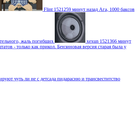
Flint
1521259 минут назад
Ага, 1000 баксов
ительного, жаль погибших
xexun
1521366 минут
атов - только как прикол. Бензиновая версия старая была у
уют чуть ли не с детсада пидарасню и трансвеститство