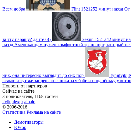
Всем добра
Flint
1521252 минут назад
От 
за эту парашу? дайте 6!)
xexun
1521342 минут на
назад
Американцам нужен комфортный транспорт, который не пот
них, она интересно выглядит до сих пор
fynjifvjkjl
всякое и тут же запрещают чпокаться бабе и пацанёньку у кото
Новости от партнеров
Сейчас на сайте
3 пользователя, 1168 гостей
2vik
alexgr
aloalo
© 2006-2016
Статистика
Реклама на сайте
Демотиваторы
Юмор