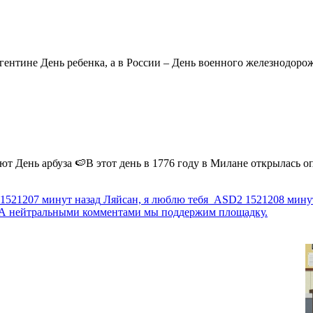
ентине День ребенка, а в России – День военного железнодорожн
 День арбуза 🍉В этот день в 1776 году в Милане открылась опер
1521207 минут назад
Ляйсан, я люблю тебя
ASD2
1521208 мину
г. А нейтральными комментами мы поддержим площадку.