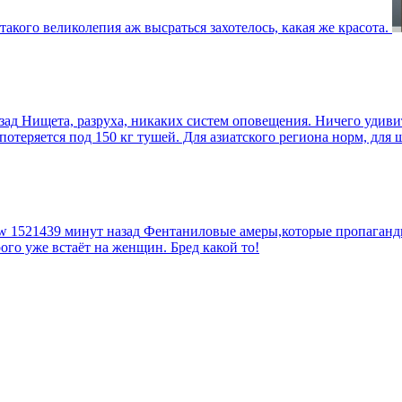
такого великолепия аж высраться захотелось, какая же красота.
зад
Нищета, разруха, никаких систем оповещения. Ничего удив
еряется под 150 кг тушей. Для азиатского региона норм, для шт
tw
1521439 минут назад
Фентаниловые амеры,которые пропагандир
рого уже встаёт на женщин. Бред какой то!