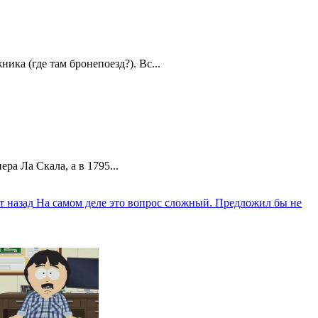
ика (где там бронепоезд?). Вс...
а Ла Скала, а в 1795...
т назад
На самом деле это вопрос сложный. Предложил бы не