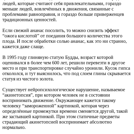
людей, которые считают себя привлекательными, гораздо
меньше людей, вовлечённых в движения, связанные с
проблемами равноправия, и гораздо больше приверженцев
традиционных ценностей.
Если свежий ананас посолить, то можно снизить эффект
“ожога кислотой” от поедания большого количества этого
плода. И после обработки солью ананас, как это ни странно,
кажется даже слаще.
В 1995 году глиняную статую Будды, возраст которой
оценивался в более чем 600 лет, решили перевезти в другое
место и при транспортировке случайно уронили. Кусок гипса
откололся, и тут выяснилось, что под слоем глины скрывается
статуя из чистого золота.
Существует нейропсихологическое нарушение, называемое
“акинетопсия”, при котором человек не в состоянии
воспринимать движение. Окружающее кажется такому
человеку “замороженной” картинкой, которая через
определённые промежутки времени сменяется другой, такой
же застывшей картинкой. При этом статичные предметы
страдающий акинетопсией воспринимает абсолютно
нормально.