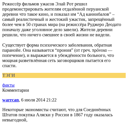
Режиссёр фильмов ужасов Элай Рот решил
продемонстрировать жителям отдалённой перуанской
деревни что такое кино, и показал им “Ад каннибалов” –
самый реалистичный и жестокий ужастик, запрещённый
более чем в 50 странах мира (на режиссёра Руджеро Деодато
поначалу даже уголовное дело завели). Жители деревни
решили, что ничего смешнее в своей жизни не видели.
Существует форма психического заболевания, обратная
паранойе. Она называется “прония” (от греч. πρόνοια —
попечение), и выражается в убеждённости больного, что
мощная разветвлённая сеть заговорщиков пытается его
спасти.
ТЭГИ
факты
Комментарии
warrcan
, 6 июля 2014 21:22
Некоторые экономисты считают, что для Соединённых
Штатов покупка Аляски у России в 1867 году оказалась
невыгодной,