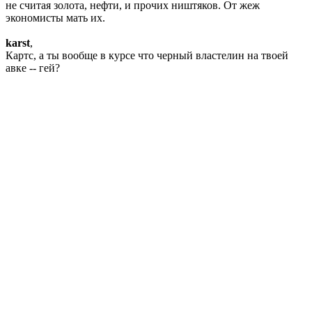
не считая золота, нефти, и прочих ништяков. От жеж
экономисты мать их.
karst
,
Картс, а ты вообще в курсе что черный властелин на твоей
авке -- гей?