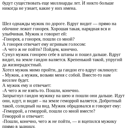
будут существовать еще миллиарды лет. И никто больше
никогда не узнает, какие у них имена.
Шел однажды мужик по дороге. Вдруг видит — прямо на
обочине лежит гонорея. Хорошая такая, нарядная вся и
улыбчивая. Мужик и говорит ей:
-Гонорея, а гонорея, пошли со мной?
А гонорея отвечает ему игривым голосом:
-А чего ж не пойти? Пойдем, конечно.
Сунул мужик гонорею себе в штаны и пошел дальше. Вдруг
видит, на земле гандон валяется. Крепенький такой, упругий
да жизнерадостный.
Хотел мужик мимо пройти, да гандон его вдруг окликнул:
- Мужик, а мужик, возьми меня с собой. Вместе-то нам
веселее будет.
А мужик ему и отвечает:
-А чего ж не взять-то. Пошли, конечно.
Запрыгнул гандон мужику на шею и пошли они дальше. Идут
они, идут, и видят – на земле геморрой валяется. Добротный
такой, солидный на вид. Мужик обрадовался и говорит ему:
-Геморрой, а геморрой, пошли со мной вместе?
Геморрой и отвечает:
-Пошли, конечно, чего ж не пойти, — и вцепился мужику
прямо в задницу.