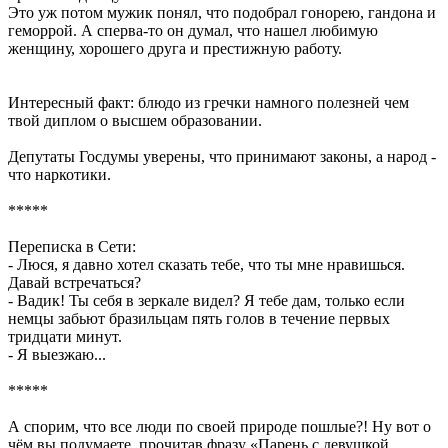
Это уж потом мужик понял, что подобрал гонорею, гандона и
геморрой. А сперва-то он думал, что нашел любимую
женщину, хорошего друга и престижную работу.
Интересный факт: блюдо из гречки намного полезней чем
твой диплом о высшем образовании.
Депутаты Госдумы уверены, что принимают законы, а народ -
что наркотики.
*****
Переписка в Сети:
- Люся, я давно хотел сказать тебе, что ты мне нравишься.
Давай встречаться?
- Вадик! Ты себя в зеркале видел? Я тебе дам, только если
немцы забьют бразильцам пять голов в течение первых
тридцати минут.
- Я выезжаю...
*****
А спорим, что все люди по своей природе пошлые?! Ну вот о
чём вы подумаете, прочитав фразу «Парень с девушкой