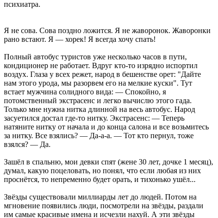
психиатра.
Я не сова. Сова поздно ложится. Я не жаворонок. Жаворонки
рано встают. Я — хорек! Я всегда хочу спать!
Полный автобус туристов уже несколько часов в пути,
кондиционер не работает. Вдруг кто-то изрядно испортил
воздух. Глаза у всех режет, народ в бешенстве орет: "Дайте
нам этого урода, мы разорвем его на мелкие куски". Тут
встает мужчина солидного вида: — Спокойно, я
потомственный экстрасенс и легко вычислю этого гада.
Только мне нужна нитка длинной на весь автобус. Народ
засуетился достал где-то нитку. Экстрасенс: — Теперь
натяните нитку от начала и до конца салона и все возьмитесь
за нитку. Все взялись? — Да-а-а. — Тот кто пернул, тоже
взялся? — Да.
Зашёл в спальню, мои девки спят (жене 30 лет, дочке 1 месяц),
думал, какую поцеловать, но понял, что если любая из них
проснётся, то непременно будет орать, и тихонько ушёл...
Звёзды существовали миллиарды лет до людей. Потом на
мгновение появились люди, посмотрели на звёзды, раздали
им самые красивые имена и исчезли нахуй. А эти звёзды