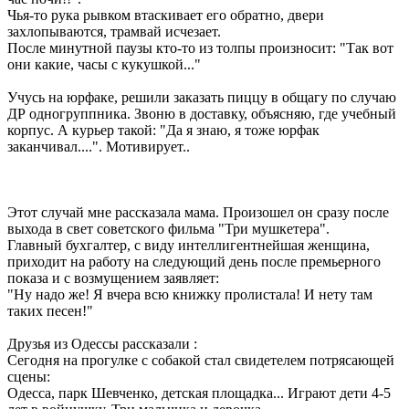
Чья-то рука рывком втаскивает его обратно, двери
захлопываются, трамвай исчезает.
После минутной паузы кто-то из толпы произносит: "Так вот
они какие, часы с кукушкой..."
Учусь на юрфаке, решили заказать пиццу в общагу по случаю
ДР одногруппника. Звоню в доставку, объясняю, где учебный
корпус. А курьер такой: "Да я знаю, я тоже юрфак
заканчивал....". Мотивирует..
Этот случай мне рассказала мама. Произошел он сразу после
выхода в свет советского фильма "Три мушкетера".
Главный бухгалтер, с виду интеллигентнейшая женщина,
приходит на работу на следующий день после премьерного
показа и с возмущением заявляет:
"Ну надо же! Я вчера всю книжку пролистала! И нету там
таких песен!"
Друзья из Одессы рассказали :
Сегодня на прогулке с собакой стал свидетелем потрясающей
сцены:
Одесса, парк Шевченко, детская площадка... Играют дети 4-5