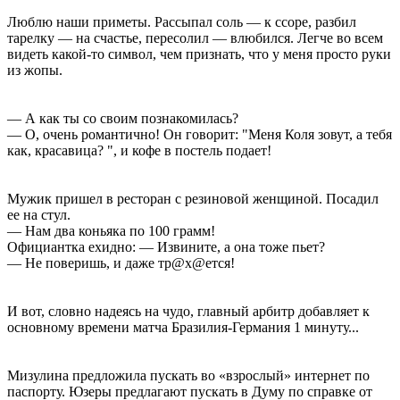
Люблю наши приметы. Рассыпал соль — к ссоре, разбил
тарелку — на счастье, пересолил — влюбился. Легче во всем
видеть какой-то символ, чем признать, что у меня просто руки
из жопы.
— А как ты со своим познакомилась?
— О, очень романтично! Он говорит: "Меня Коля зовут, а тебя
как, красавица? ", и кофе в постель подает!
Мужик пришел в ресторан с резиновой женщиной. Посадил
ее на стул.
— Нам два коньяка по 100 грамм!
Официантка ехидно: — Извините, а она тоже пьет?
— Не поверишь, и даже тр@х@ется!
И вот, словно надеясь на чудо, главный арбитр добавляет к
основному времени матча Бразилия-Германия 1 минуту...
Мизулина предложила пускать во «взрослый» интернет по
паспорту. Юзеры предлагают пускать в Думу по справке от