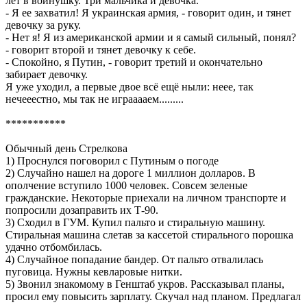
лет в войнушку. Три мальчика и девочка.
- Я ее захватил! Я украинская армия, - говорит один, и тянет
девочку за руку.
- Нет я! Я из американской армии и я самый сильный, понял?
- говорит второй и тянет девочку к себе.
- Спокойно, я Путин, - говорит третий и окончательно
забирает девочку.
Я уже уходил, а первые двое всё ещё ныли: неее, так
нечееестно, мы так не играаааем.........
***********
Обычный день Стрелкова
1) Проснулся поговорил с Путиным о погоде
2) Случайно нашел на дороге 1 миллион долларов. В
ополчение вступило 1000 человек. Совсем зеленые
гражданские. Некоторые приехали на личном транспорте и
попросили дозаправить их Т-90.
3) Сходил в ГУМ. Купил пальто и стиральную машину.
Стиральная машина слетав за кассетой стирального порошка
удачно отбомбилась.
4) Случайное попадание бандер. От пальто отвалилась
пуговица. Нужны кевларовые нитки.
5) Звонил знакомому в Генштаб укров. Рассказывал планы,
просил ему повысить зарплату. Скучал над планом. Предлагал