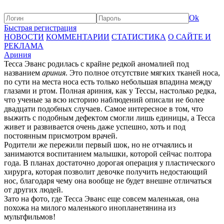
Ok
Быстрая регистрация
НОВОСТИ
КОММЕНТАРИИ
СТАТИСТИКА
О САЙТЕ И
РЕКЛАМА
Ариния
Тесса Эванс родилась с крайне редкой аномалией под
названием
ариния
. Это полное отсутствие мягких тканей носа,
по сути на места носа есть только небольшая впадина между
глазами и ртом. Полная ариния, как у Тессы, настолько редка,
что ученые за всю историю наблюдений описали не более
двадцати подобных случаев. Самое интересное в том, что
выжить с подобным дефектом смогли лишь единицы, а Тесса
живет и развивается очень даже успешно, хоть и под
постоянным присмотром врачей.
Родители же пережили первый шок, но не отчаялись и
занимаются воспитанием малышки, которой сейчас полтора
года. В планах достаточно дорогая операция у пластического
хирурга, которая позволит девочке получить недостающий
нос, благодаря чему она вообще не будет внешне отличаться
от других людей.
Зато на фото, где Тесса Эванс еще совсем маленькая, она
похожа на милого маленького инопланетянина из
мультфильмов!