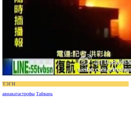
ТЭГИ
авиакатастрофы
Тайвань