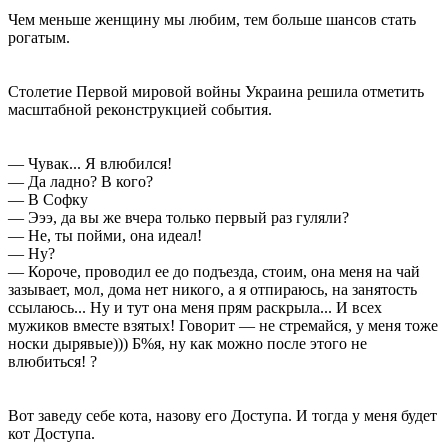
Чем меньше женщину мы любим, тем больше шансов стать
рогатым.
Столетие Первой мировой войны Украина решила отметить
масштабной реконструкцией события.
— Чувак... Я влюбился!
— Да ладно? В кого?
— В Софку
— Эээ, да вы же вчера только первый раз гуляли?
— Не, ты пойми, она идеал!
— Ну?
— Короче, проводил ее до подъезда, стоим, она меня на чай
зазывает, мол, дома нет никого, а я отпираюсь, на занятость
ссылаюсь... Ну и тут она меня прям раскрыла... И всех
мужиков вместе взятых! Говорит — не стремайся, у меня тоже
носки дырявые))) Б%я, ну как можно после этого не
влюбиться! ?
Вот заведу себе кота, назову его Доступа. И тогда у меня будет
кот Доступа.