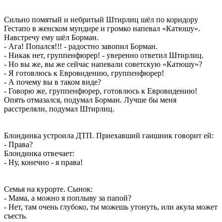
Сильно помятый и небритый Штирлиц шёл по коридору
Гестапо в женском мундире и громко напевал «Катюшу».
Навстречу ему шёл Борман.
- Ага! Попался!!! - радостно завопил Борман.
- Никак нет, группенфюрер! - уверенно ответил Штирлиц.
- Но вы же, вы же сейчас напевали советскую «Катюшу»?
- Я готовлюсь к Евровидению, группенфюрер!
- А почему вы в таком виде?
- Говорю же, группенфюрер, готовлюсь к Евровидению!
Опять отмазался, подумал Борман. Лучше бы меня
расстреляли, подумал Штирлиц.
Блондинка устроила ДТП. Приехавший гаишник говорит ей:
- Права?
Блондинка отвечает:
- Ну, конечно - я права!
Семья на курорте. Сынок:
- Мама, а можно я поплыву за папой?
- Нет, там очень глубоко, ты можешь утонуть, или акула может
съесть.