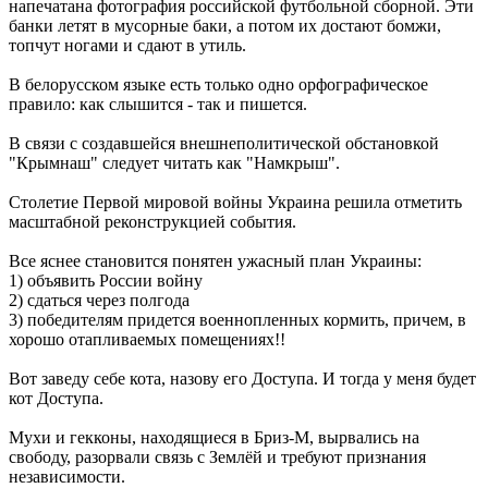
напечатана фотография российской футбольной сборной. Эти
банки летят в мусорные баки, а потом их достают бомжи,
топчут ногами и сдают в утиль.
В белорусском языке есть только одно орфографическое
правило: как слышится - так и пишется.
В связи с создавшейся внешнеполитической обстановкой
"Крымнаш" следует читать как "Намкрыш".
Столетие Первой мировой войны Украина решила отметить
масштабной реконструкцией события.
Все яснее становится понятен ужасный план Украины:
1) объявить России войну
2) сдаться через полгода
3) победителям придется военнопленных кормить, причем, в
хорошо отапливаемых помещениях!!
Вот заведу себе кота, назову его Доступа. И тогда у меня будет
кот Доступа.
Мухи и гекконы, находящиеся в Бриз-М, вырвались на
свободу, разорвали связь с Землёй и требуют признания
независимости.