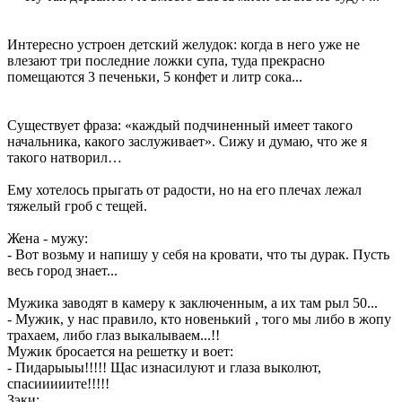
Интересно устроен детский желудок: когда в него уже не
влезают три последние ложки супа, туда прекрасно
помещаются 3 печеньки, 5 конфет и литр сока...
Существует фраза: «каждый подчиненный имеет такого
начальника, какого заслуживает». Сижу и думаю, что же я
такого натворил…
Ему хотелось прыгать от радости, но на его плечах лежал
тяжелый гроб с тещей.
Жена - мужу:
- Вот возьму и напишу у себя на кровати, что ты дурак. Пусть
весь город знает...
Мужика заводят в камеру к заключенным, а их там рыл 50...
- Мужик, у нас правило, кто новенький , того мы либо в жопу
трахаем, либо глаз выкалываем...!!
Мужик бросается на решетку и воет:
- Пидарыыы!!!!! Щас изнасилуют и глаза выколют,
спасииииите!!!!!
Зэки: