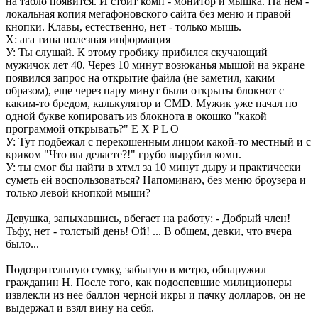
на табло появится. И стоит комп - монитор и мышка. На нем -
локальная копия мегафоновского сайта без меню и правой
кнопки. Клавы, естественно, нет - только мышь.
Х: ага типа полезная информация
У: Ты слушай. К этому гробику прибился скучающий
мужичок лет 40. Через 10 минут возюканья мышой на экране
появился запрос на открытие файла (не заметил, каким
образом), еще через пару минут были открыты блокнот с
каким-то бредом, калькулятор и CMD. Мужик уже начал по
одной букве копировать из блокнота в окошко "какой
программой открывать?" E X P L O
У: Тут подбежал с перекошенным лицом какой-то местный и с
криком "Что вы делаете?!" грубо вырубил комп.
У: ты смог бы найти в хтмл за 10 минут дыру и практически
суметь ей воспользоваться? Напоминаю, без меню броузера и
только левой кнопкой мыши?
Девушка, запыхавшись, вбегает на работу: - Добрый член!
Тьфу, нет - толстый день! Ой! ... В общем, девки, что вчера
было...
Подозрительную сумку, забытую в метро, обнаружил
гражданин Н. После того, как подоспевшие милиционеры
извлекли из нее баллон черной икры и пачку долларов, он не
выдержал и взял вину на себя.