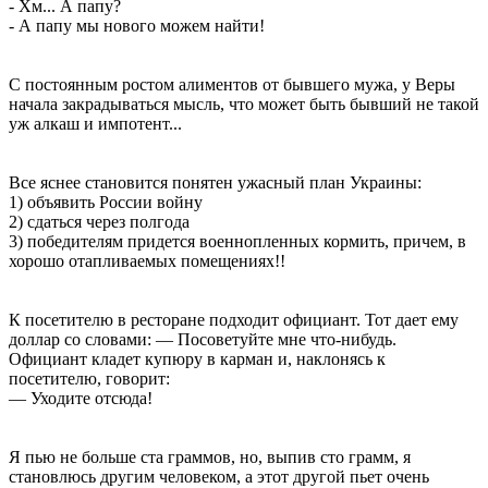
- Хм... А папу?
- А папу мы нового можем найти!
С постоянным ростом алиментов от бывшего мужа, у Веры
начала закрадываться мысль, что может быть бывший не такой
уж алкаш и импотент...
Все яснее становится понятен ужасный план Украины:
1) объявить России войну
2) сдаться через полгода
3) победителям придется военнопленных кормить, причем, в
хорошо отапливаемых помещениях!!
К посетителю в ресторане подходит официант. Тот дает ему
доллар со словами: — Посоветуйте мне что-нибудь.
Официант кладет купюру в карман и, наклонясь к
посетителю, говорит:
— Уходите отсюда!
Я пью не больше ста граммов, но, выпив сто грамм, я
становлюсь другим человеком, а этот другой пьет очень