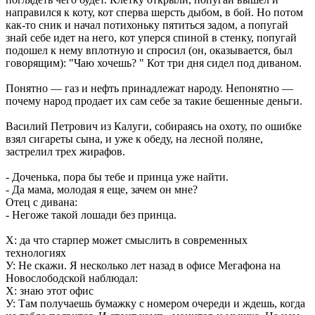
направился к коту, кот сперва шерсть дыбом, в бой. Но потом
как-то сник и начал потихоньку пятиться задом, а попугай
знай себе идет на него, кот уперся спиной в стенку, попугай
подошел к нему вплотную и спросил (он, оказывается, был
говорящим): "Чаю хочешь? " Кот три дня сидел под диваном.
Понятно — газ и нефть принадлежат народу. Непонятно —
почему народ продает их сам себе за такие бешенные деньги.
Василий Петрович из Калуги, собираясь на охоту, по ошибке
взял сигареты сына, и уже к обеду, на лесной поляне,
застрелил трех жирафов.
- Доченька, пора бы тебе и принца уже найти.
- Да мама, молодая я еще, зачем он мне?
Отец с дивана:
- Негоже такой лошади без принца.
X: да что старпер может смыслить в современных
технологиях
У: Не скажи. Я несколько лет назад в офисе Мегафона на
Новослободской наблюдал:
Х: знаю этот офис
У: Там получаешь бумажку с номером очереди и ждешь, когда