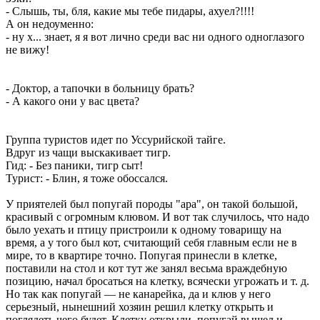
- Слышь, ты, бля, какие мы тебе пидары, ахуел?!!!!
А он недоуменно:
- ну х... знает, я я вот лично среди вас ни одного одноглазого
не вижу!
- Доктор, а тапочки в больницу брать?
- А какого они у вас цвета?
Группа туристов идет по Уссурийской тайге.
Вдруг из чащи выскакивает тигр.
Гид: - Без паники, тигр сыт!
Турист: - Блин, я тоже обоссался.
У приятелей был попугай породы "ара", он такой большой,
красивый с огромным клювом. И вот так случилось, что надо
было уехать и птицу пристроили к одному товарищу на
время, а у того был кот, считающий себя главным если не в
мире, то в квартире точно. Попугая принесли в клетке,
поставили на стол и кот тут же занял весьма враждебную
позицию, начал бросаться на клетку, всячески угрожать и т. д.
Но так как попугай — не канарейка, да и клюв у него
серьезный, нынешний хозяин решил клетку открыть и
поглядеть чего будет. Клетку открыли, попугай вышел и