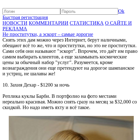
Ok
Быстрая регистрация
НОВОСТИ
КОММЕНТАРИИ
СТАТИСТИКА
О САЙТЕ И
РЕКЛАМА
Не проститутки, а эскорт – самые дорогие
Снять этих дам можно через Интернет, берут наличными,
обещают всё то же, что и проститутки, но это не проститутки.
Сами себя они называют "эскорт". Впрочем, это даёт им право
самим выбирать клиентов, а еще заламывать космические
цены за обычный набор "услуг". Разумеется, кроме
вознаграждения они еще претендуют на дорогое шампанское
и устриц, не шалавы же!
10. Захия Дехар - $1200 за ночь
Реплика куклы Барби. В портфолио на фото местами
нереально красивая. Можно снять сразу на месяц за $32,000 со
скидкой. Но надо иметь яхту и всё такое.