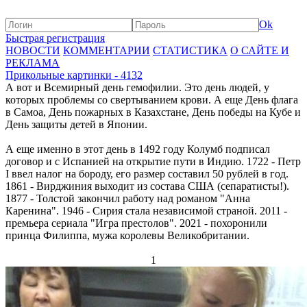
Ok
Быстрая регистрация
НОВОСТИ
КОММЕНТАРИИ
СТАТИСТИКА
О САЙТЕ И
РЕКЛАМА
Прикольные картинки - 4132
А вот и Всемирный день гемофилии. Это день людей, у
которых проблемы со свертыванием крови. А еще День флага
в Самоа, День пожарных в Казахстане, День победы на Кубе и
День защиты детей в Японии.
А еще именно в этот день в 1492 году Колумб подписал
договор и с Испанией на открытие пути в Индию. 1722 - Петр
I ввел налог на бороду, его размер составил 50 рублей в год.
1861 - Вирджиния выходит из состава США (сепаратисты!).
1877 - Толстой закончил работу над романом "Анна
Каренина". 1946 - Сирия стала независимой страной. 2011 -
премьера сериала "Игра престолов". 2021 - похоронили
принца Филиппа, мужа королевы Великобритании.
1