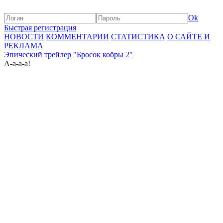
Ok
Быстрая регистрация
НОВОСТИ
КОММЕНТАРИИ
СТАТИСТИКА
О САЙТЕ И
РЕКЛАМА
Эпический трейлер "Бросок кобры 2"
А-а-а-а!