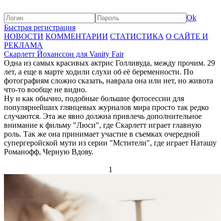
Ok
Быстрая регистрация
НОВОСТИ
КОММЕНТАРИИ
СТАТИСТИКА
О САЙТЕ И
РЕКЛАМА
Скарлетт Йоханссон для Vanity Fair
Одна из самых красивых актрис Голливуда, между прочим. 29
лет, а еще в марте ходили слухи об её беременности. По
фотографиям сложно сказать, наврала она или нет, но живота
что-то вообще не видно.
Ну и как обычно, подобные большие фотосессии для
популярнейших глянцевых журналов мира просто так редко
случаются. Эта же явно должна привлечь дополнительное
внимание к фильму "Люси", где Скарлетт играет главную
роль. Так же она принимает участие в съемках очередной
супергеройской мути из серии "Мстители", где играет Наташу
Романофф, Черную Вдову.
1