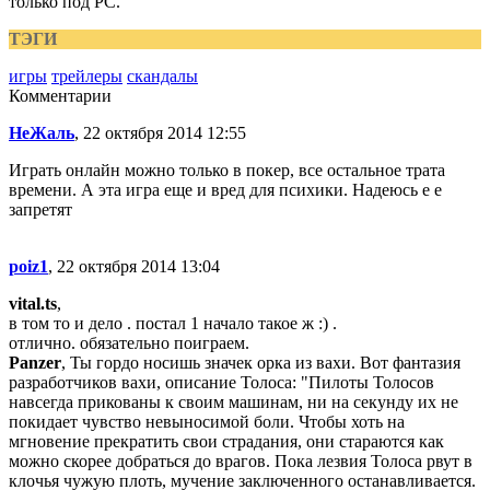
только под РС.
ТЭГИ
игры
трейлеры
скандалы
Комментарии
НеЖаль
, 22 октября 2014 12:55
Играть онлайн можно только в покер, все остальное трата
времени. А эта игра еще и вред для психики. Надеюсь е е
запретят
poiz1
, 22 октября 2014 13:04
vital.ts
,
в том то и дело . постал 1 начало такое ж :) .
отлично. обязательно поиграем.
Panzer
, Ты гордо носишь значек орка из вахи. Вот фантазия
разработчиков вахи, описание Толоса: "Пилоты Толосов
навсегда прикованы к своим машинам, ни на секунду их не
покидает чувство невыносимой боли. Чтобы хоть на
мгновение прекратить свои страдания, они стараются как
можно скорее добраться до врагов. Пока лезвия Толоса рвут в
клочья чужую плоть, мучение заключенного останавливается.