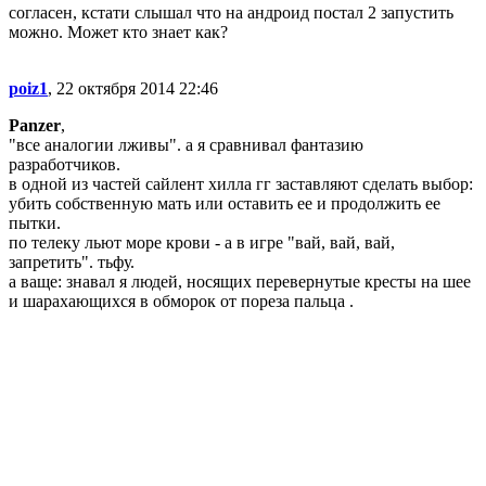
согласен, кстати слышал что на андроид постал 2 запустить
можно. Может кто знает как?
poiz1
, 22 октября 2014 22:46
Panzer
,
"все аналогии лживы". а я сравнивал фантазию
разработчиков.
в одной из частей сайлент хилла гг заставляют сделать выбор:
убить собственную мать или оставить ее и продолжить ее
пытки.
по телеку льют море крови - а в игре "вай, вай, вай,
запретить". тьфу.
а ваще: знавал я людей, носящих перевернутые кресты на шее
и шарахающихся в обморок от пореза пальца .