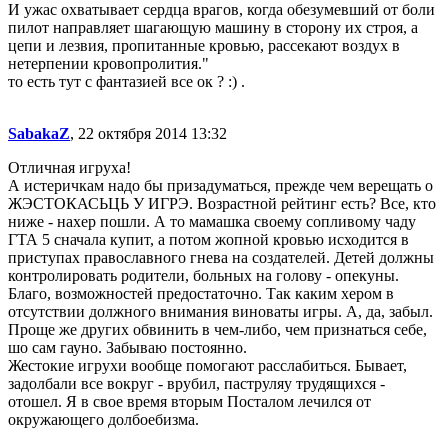
И ужас охватывает сердца врагов, когда обезумевший от боли
пилот направляет шагающую машину в сторону их строя, а
цепи и лезвия, пропитанные кровью, рассекают воздух в
нетерпении кровопролития."
то есть тут с фантазией все ок ? :) .
SabakaZ
, 22 октября 2014 13:32
Отличная игруха!
А истеричкам надо бы призадуматься, прежде чем верещать о
ЖЭСТОКАСЬЦЬ У ИГРЭ. Возрастной рейтинг есть? Все, кто
ниже - нахер пошли. А то мамашка своему сопливому чаду
ГТА 5 сначала купит, а потом жопной кровью исходится в
приступах православного гнева на создателей. Детей должны
контролировать родители, больных на голову - опекуны.
Благо, возможностей предостаточно. Так каким хером в
отсутствии должного внимания виноваты игры. А, да, забыл.
Проще же других обвинить в чем-либо, чем признаться себе,
шо сам гауно. Забываю постоянно.
Жестокие игрухи вообще помогают расслабиться. Бывает,
задолбали все вокруг - врубил, паструляу трудящихся -
отошел. Я в свое время вторым Посталом лечился от
окружающего долбоебизма.