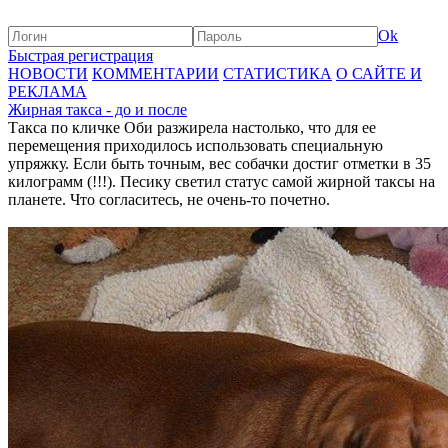
Ok
Быстрая регистрация
НОВОСТИ
КОММЕНТАРИИ
СТАТИСТИКА
О САЙТЕ И
РЕКЛАМА
Жирная такса - до и после
Такса по кличке Оби разжирела настолько, что для ее
перемещения приходилось использовать специальную
упряжку. Если быть точным, вес собачки достиг отметки в 35
килограмм (!!!). Песику светил статус самой жирной таксы на
планете. Что согласитесь, не очень-то почетно.