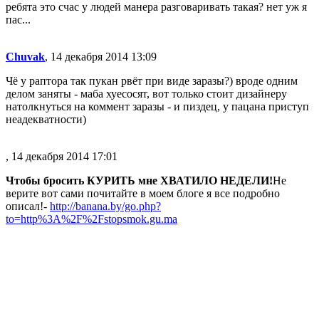
ребята это счас у людей манера разговаривать такая? нет уж я
пас...
Chuvak
, 14 декабря 2014 13:09
Чё у раптора так пукан рвёт при виде заразы?) вроде одним
делом заняты - маба хуесосят, вот только стоит дизайнеру
натолкнуться на коммент заразы - и пиздец, у пацана приступ
неадекватности)
, 14 декабря 2014 17:01
Чтобы бросить КУРИТЬ мне ХВАТИЛО НЕДЕЛИ!
Не
верите вот сами почитайте в моем блоге я все подробно
описал!-
http://banana.by/go.php?
to=http%3A%2F%2Fstopsmok.gu.ma