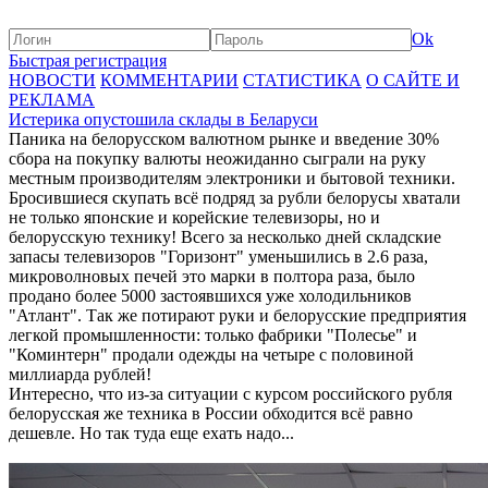
Ok
Быстрая регистрация
НОВОСТИ
КОММЕНТАРИИ
СТАТИСТИКА
О САЙТЕ И
РЕКЛАМА
Истерика опустошила склады в Беларуси
Паника на белорусском валютном рынке и введение 30%
сбора на покупку валюты неожиданно сыграли на руку
местным производителям электроники и бытовой техники.
Бросившиеся скупать всё подряд за рубли белорусы хватали
не только японские и корейские телевизоры, но и
белорусскую технику! Всего за несколько дней складские
запасы телевизоров "Горизонт" уменьшились в 2.6 раза,
микроволновых печей это марки в полтора раза, было
продано более 5000 застоявшихся уже холодильников
"Атлант". Так же потирают руки и белорусские предприятия
легкой промышленности: только фабрики "Полесье" и
"Коминтерн" продали одежды на четыре с половиной
миллиарда рублей!
Интересно, что из-за ситуации с курсом российского рубля
белорусская же техника в России обходится всё равно
дешевле. Но так туда еще ехать надо...