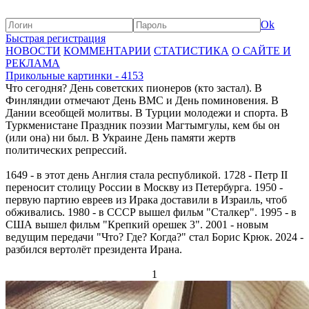
Ok
Быстрая регистрация
НОВОСТИ
КОММЕНТАРИИ
СТАТИСТИКА
О САЙТЕ И
РЕКЛАМА
Прикольные картинки - 4153
Что сегодня? День советских пионеров (кто застал). В
Финляндии отмечают День ВМС и День поминовения. В
Дании всеобщей молитвы. В Турции молодежи и спорта. В
Туркменистане Праздник поэзии Магтымгулы, кем бы он
(или она) ни был. В Украине День памяти жертв
политических репрессий.
1649 - в этот день Англия стала республикой. 1728 - Петр II
переносит столицу России в Москву из Петербурга. 1950 -
первую партию евреев из Ирака доставили в Израиль, чтоб
обживались. 1980 - в СССР вышел фильм "Сталкер". 1995 - в
США вышел фильм "Крепкий орешек 3". 2001 - новым
ведущим передачи "Что? Где? Когда?" стал Борис Крюк. 2024 -
разбился вертолёт президента Ирана.
1