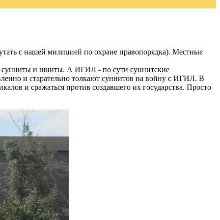
утать с нашей милицией по охране правопорядка). Местные
т сунниты и шииты. А ИГИЛ - по сути суннитские
ленно и старательно толкают суннитов на войну с ИГИЛ. В
икалов и сражаться против создавшего их государства. Просто