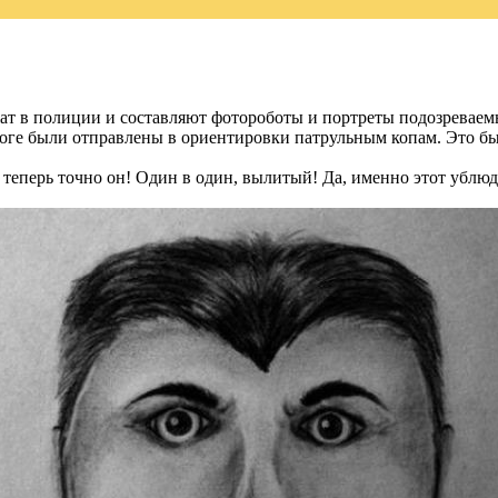
т в полиции и составляют фотороботы и портреты подозреваемых
итоге были отправлены в ориентировки патрульным копам. Это б
 теперь точно он! Один в один, вылитый! Да, именно этот ублюдо