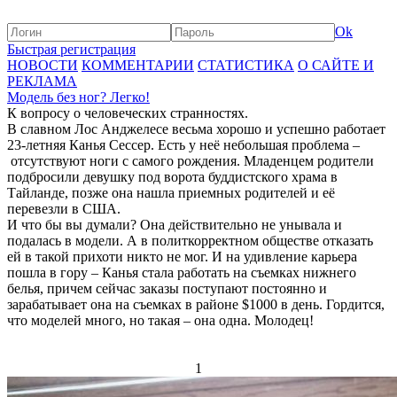
Ok
Быстрая регистрация
НОВОСТИ
КОММЕНТАРИИ
СТАТИСТИКА
О САЙТЕ И
РЕКЛАМА
Модель без ног? Легко!
К вопросу о человеческих странностях.
В славном Лос Анджелесе весьма хорошо и успешно работает
23-летняя Канья Сессер. Есть у неё небольшая проблема –
отсутствуют ноги с самого рождения. Младенцем родители
подбросили девушку под ворота буддистского храма в
Тайланде, позже она нашла приемных родителей и её
перевезли в США.
И что бы вы думали? Она действительно не унывала и
подалась в модели. А в политкорректном обществе отказать
ей в такой прихоти никто не мог. И на удивление карьера
пошла в гору – Канья стала работать на съемках нижнего
белья, причем сейчас заказы поступают постоянно и
зарабатывает она на съемках в районе $1000 в день. Гордится,
что моделей много, но такая – она одна. Молодец!
1