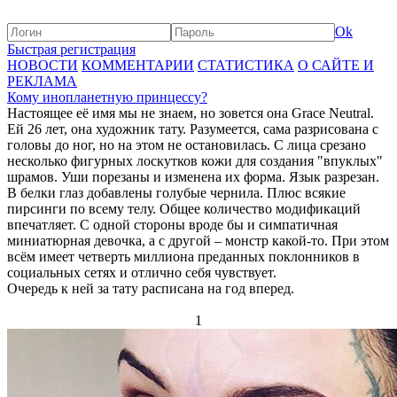
Ok
Быстрая регистрация
НОВОСТИ
КОММЕНТАРИИ
СТАТИСТИКА
О САЙТЕ И
РЕКЛАМА
Кому инопланетную принцессу?
Настоящее её имя мы не знаем, но зовется она Grace Neutral.
Ей 26 лет, она художник тату. Разумеется, сама разрисована с
головы до ног, но на этом не остановилась. С лица срезано
несколько фигурных лоскутков кожи для создания "впуклых"
шрамов. Уши порезаны и изменена их форма. Язык разрезан.
В белки глаз добавлены голубые чернила. Плюс всякие
пирсинги по всему телу. Общее количество модификаций
впечатляет. С одной стороны вроде бы и симпатичная
миниатюрная девочка, а с другой – монстр какой-то. При этом
всём имеет четверть миллиона преданных поклонников в
социальных сетях и отлично себя чувствует.
Очередь к ней за тату расписана на год вперед.
1