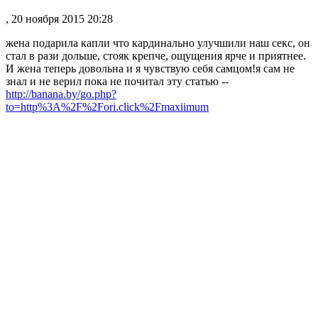
, 20 ноября 2015 20:28
жена подарила капли что кардинально улучшили наш секс, он
стал в рази дольше, стояк крепче, ощущения ярче и приятнее.
И жена теперь довольна и я чувствую себя самцом!я сам не
знал и не верил пока не почитал эту статью --
http://banana.by/go.php?
to=http%3A%2F%2Fori.click%2Fmaxiimum