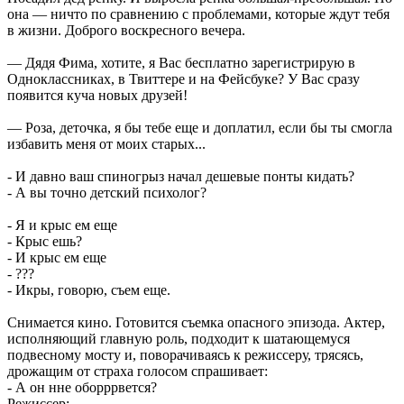
она — ничто по сравнению с проблемами, которые ждут тебя
в жизни. Доброго воскресного вечера.
— Дядя Фима, хотите, я Вас бесплатно зарегистрирую в
Одноклассниках, в Твиттере и на Фейсбуке? У Вас сразу
появится куча новых друзей!
— Роза, деточка, я бы тебе еще и доплатил, если бы ты смогла
избавить меня от моих старых...
- И давно ваш спиногрыз начал дешевые понты кидать?
- А вы точно детский психолог?
- Я и крыс ем еще
- Крыс ешь?
- И крыс ем еще
- ???
- Икры, говорю, съем еще.
Снимается кино. Готовится съемка опасного эпизода. Актер,
исполняющий главную роль, подходит к шатающемуся
подвесному мосту и, поворачиваясь к режиссеру, трясясь,
дрожащим от страха голосом спрашивает:
- А он нне оборррвется?
Режиссер: