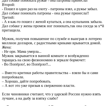
Дал собаке понюхать ружье - она патроны принесла!
Второй:
- Пошел я один раз на охоту - патроны взял, а ружье забыл.
Дал собаке понюхать патроны - она ружье принесла!!
Третий:
- А я как-то пошел с женой купаться, а она купальник забыла.
Дал собаке у жены промеж ног понюхать,так она соседа за х*й
притащила.
Мужик, получив повышение по службе и выиграв в лотерею
миллион долларов, с радостными криками врывается домой.
Жена:
- Не ори. Мама умерла...
Мужик закрывается в ванной комнате и возбужденно
таращась на свою физиономию в зеркале бормочет:
- Во Попёрло!, во Попёрло!!...
– Вместо критики работы правительства – взяли бы и сами
попробовали.
– Хорошо, дайте попробовать.
– А вот это уже призыв к свержению власти.
Если чиновники считают, что у царской России нужно взять
лучшее, а на дыбу за взятку слабо?