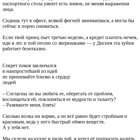
паспортного стола умеют есть лимон, не меняя выражения
лица.
Сидишь тут в офисе, всякой фигней занимаешься, а могла бы
сейчас в порно сниматься.
Если твой принц пьет третью неделю, а кредит платить нечем,
иди в лес и пой песню со зверюшками — у Диснея эта хуйня
работает безотказно.
Секрет покоя заключался
в наипростейшей из идей
не принимайте близко к сердцу
людей
– Согласны ли вы любить ее, оберегать от проблем,
восхищаться ей, поклоняться ее мудрости и таланту?
– Развяжите меня, блять!
Сколько волка ни корми, а он всё равно будет стройным и
красивым, ведь у него быстрый обмен веществ.
А у тебя нет.
Мы сидели на кухне и пили чай, я хотел её попросить налить