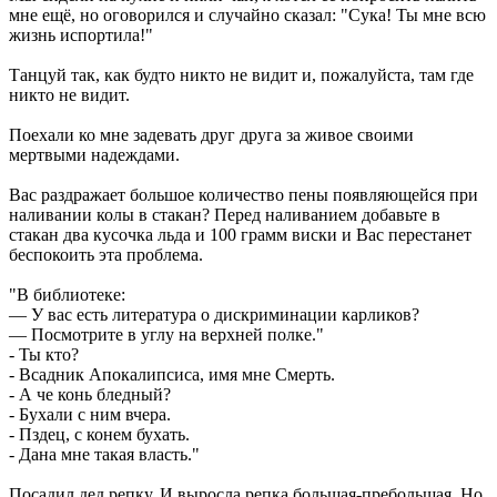
мне ещё, но оговорился и случайно сказал: "Сука! Ты мне всю
жизнь испортила!"
Танцуй так, как будто никто не видит и, пожалуйста, там где
никто не видит.
Поехали ко мне задевать друг друга за живое своими
мертвыми надеждами.
Вас раздражает большое количество пены появляющейся при
наливании колы в стакан? Перед наливанием добавьте в
стакан два кусочка льда и 100 грамм виски и Вас перестанет
беспокоить эта проблема.
"В библиотеке:
— У вас есть литература о дискриминации карликов?
— Посмотрите в углу на верхней полке."
- Ты кто?
- Всадник Апокалипсиса, имя мне Смерть.
- А че конь бледный?
- Бухали с ним вчера.
- Пздец, с конем бухать.
- Дана мне такая власть."
Посадил дед репку. И выросла репка большая-пребольшая. Но