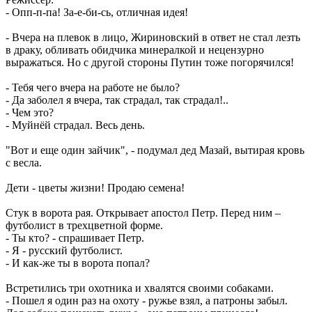
- Опп-п-па! За-е-би-сь, отличная идея!
- Вчера на плевок в лицо, Жириновский в ответ не стал лезть
в драку, обливать обидчика минералкой и нецензурно
выражаться. Но с другой стороны Путин тоже погорячился!
- Тебя чего вчера на работе не было?
- Да заболел я вчера, так страдал, так страдал!..
- Чем это?
- Муйнёй страдал. Весь день.
"Вот и еще один зайчик", - подумал дед Мазай, вытирая кровь
с весла.
Дети - цветы жизни! Продаю семена!
Стук в ворота рая. Открывает апостол Петр. Перед ним –
футболист в трехцветной форме.
- Ты кто? - спрашивает Петр.
- Я - русский футболист.
- И как-же ты в ворота попал?
Встретились три охотника и хвалятся своими собаками.
- Пошел я один раз на охоту - ружье взял, а патроны забыл.