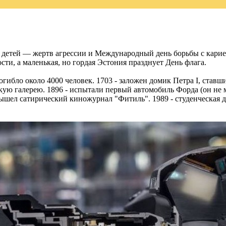
детей — жертв агрессии и Международный день борьбы с карие
ти, а маленькая, но гордая Эстония празднует День флага.
огибло около 4000 человек. 1703 - заложен домик Петра I, став
ю галерею. 1896 - испытали первый автомобиль Форда (он не мог
вышел сатирический киножурнал "Фитиль". 1989 - студенческая 