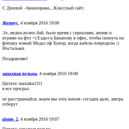
С Днюхой - бананорама....Классный сайт.
Жениус
, 4 ноября 2016 19:00
Эх, медиа.аплюс.бай, было время с сериалами, аниме и
играми на фтп =) Ездил к Бананову в офис, чтобы скинуть на
флешку новый Медал оф Хонор, когда кабель повредили :)
Ностальжи.
Поздравляю!
западная ведьма
, 4 ноября 2016 19:00
Цитата: maxiaka1111
я все просрал.
не расстраивайся, знаем мы этих випов- сегодня дали, завтра
отберут
gismo_2
, 4 ноября 2016 19:07
Цитата: западная ведьма