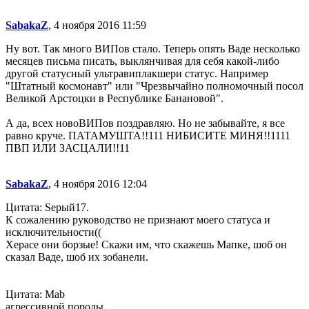
SabakaZ
, 4 ноября 2016 11:59
Ну вот. Так много ВИПов стало. Теперь опять Ваде несколько
месяцев письма писать, выклянчивая для себя какой-либо
другой статусный ультравиплакшери статус. Например
"Штатный космонавт" или "Чрезвычайно полномочный посол
Великой Арстоцки в Республике Банановой".
А да, всех новоВИПов поздравляю. Но не забывайте, я все
равно круче. ПАТАМУШТА!!111 НИБИСИТЕ МИНЯ!!1111
ПВП ИЛИ ЗАСЦАЛИ!!11
SabakaZ
, 4 ноября 2016 12:04
Цитата: Sерый17.
К сожалению руководство не признают моего статуса и
исключительности((
Херасе они борзые! Скажи им, что скажешь Мапке, шоб он
сказал Ваде, шоб их зобанели.
Цитата: Mab
агрессивной породы