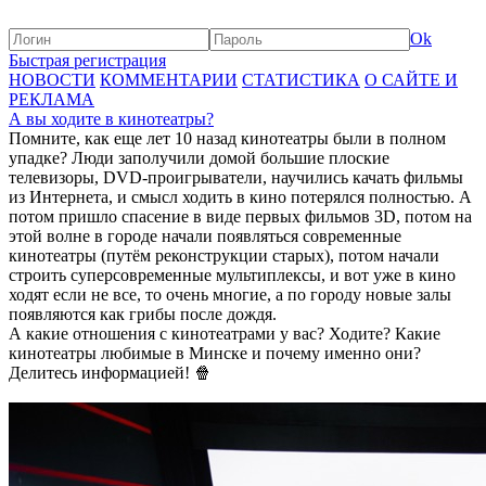
Ok
Быстрая регистрация
НОВОСТИ
КОММЕНТАРИИ
СТАТИСТИКА
О САЙТЕ И
РЕКЛАМА
А вы ходите в кинотеатры?
Помните, как еще лет 10 назад кинотеатры были в полном
упадке? Люди заполучили домой большие плоские
телевизоры, DVD-проигрыватели, научились качать фильмы
из Интернета, и смысл ходить в кино потерялся полностью. А
потом пришло спасение в виде первых фильмов 3D, потом на
этой волне в городе начали появляться современные
кинотеатры (путём реконструкции старых), потом начали
строить суперсовременные мультиплексы, и вот уже в кино
ходят если не все, то очень многие, а по городу новые залы
появляются как грибы после дождя.
А какие отношения с кинотеатрами у вас? Ходите? Какие
кинотеатры любимые в Минске и почему именно они?
Делитесь информацией! 🍿