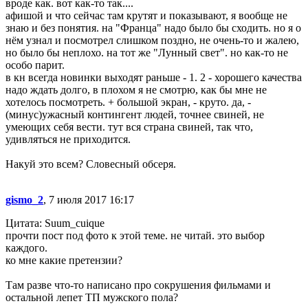
вроде как. вот как-то так....
афишой и что сейчас там крутят и показывают, я вообще не
знаю и без понятия. на "Франца" надо было бы сходить. но я о
нём узнал и посмотрел слишком поздно, не очень-то и жалею,
но было бы неплохо. на тот же "Лунный свет". но как-то не
особо парит.
в кн всегда новинки выходят раньше - 1. 2 - хорошего качества
надо ждать долго, в плохом я не смотрю, как бы мне не
хотелось посмотреть. + большой экран, - круто. да, -
(минус)ужасный контингент людей, точнее свиней, не
умеющих себя вести. тут вся страна свиней, так что,
удивляться не приходится.
Накуй это всем? Словесный обсеря.
gismo_2
, 7 июля 2017 16:17
Цитата: Suum_cuique
прочти пост под фото к этой теме. не читай. это выбор
каждого.
ко мне какие претензии?
Там разве что-то написано про сокрушения фильмами и
остальной лепет ТП мужского пола?