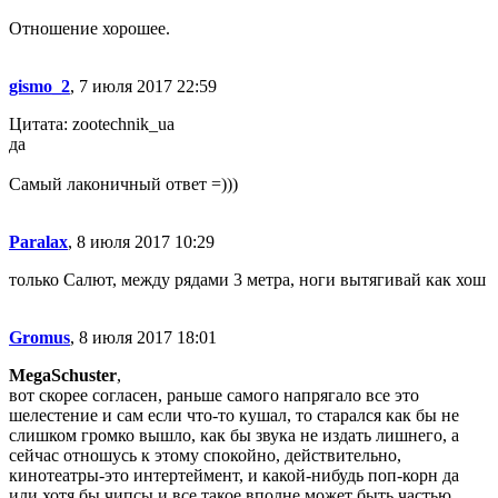
Отношение хорошее.
gismo_2
, 7 июля 2017 22:59
Цитата: zootechnik_ua
да
Самый лаконичный ответ =)))
Paralax
, 8 июля 2017 10:29
только Салют, между рядами 3 метра, ноги вытягивай как хош
Gromus
, 8 июля 2017 18:01
MegaSchuster
,
вот скорее согласен, раньше самого напрягало все это
шелестение и сам если что-то кушал, то старался как бы не
слишком громко вышло, как бы звука не издать лишнего, а
сейчас отношусь к этому спокойно, действительно,
кинотеатры-это интертеймент, и какой-нибудь поп-корн да
или хотя бы чипсы и все такое вполне может быть частью