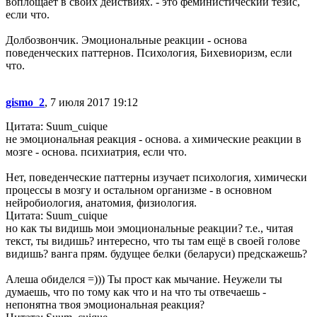
воплощает в своих действиях. - это феминистический тезис,
если что.
Долбозвончик. Эмоциональные реакции - основа
поведенческих паттернов. Психология, Бихевиоризм, если
что.
gismo_2
, 7 июля 2017 19:12
Цитата: Suum_cuique
не эмоциональная реакция - основа. а химические реакции в
мозге - основа. психиатрия, если что.
Нет, поведенческие паттерны изучает психология, химически
процессы в мозгу и остальном организме - в основном
нейробиология, анатомия, физиология.
Цитата: Suum_cuique
но как ты видишь мои эмоциональные реакции? т.е., читая
текст, ты видишь? интересно, что ты там ещё в своей голове
видишь? ванга прям. будущее белки (беларуси) предскажешь?
Алеша обиделся =))) Ты прост как мычание. Неужели ты
думаешь, что по тому как что и на что ты отвечаешь -
непонятна твоя эмоциональная реакция?