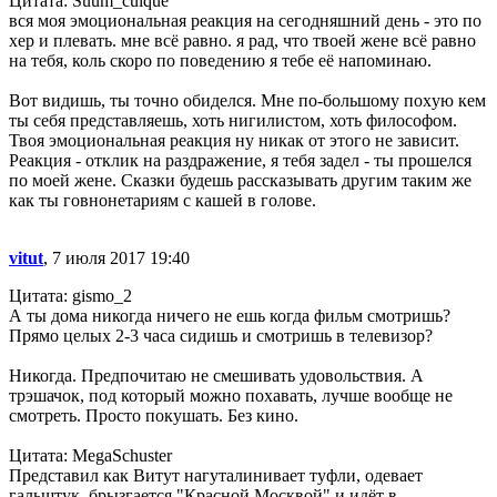
Цитата: Suum_cuique
вся моя эмоциональная реакция на сегодняшний день - это по
хер и плевать. мне всё равно. я рад, что твоей жене всё равно
на тебя, коль скоро по поведению я тебе её напоминаю.
Вот видишь, ты точно обиделся. Мне по-большому похyю кем
ты себя представляешь, хоть нигилистом, хоть философом.
Твоя эмоциональная реакция ну никак от этого не зависит.
Реакция - отклик на раздражение, я тебя задел - ты прошелся
по моей жене. Сказки будешь рассказывать другим таким же
как ты говнонетариям с кашей в голове.
vitut
, 7 июля 2017 19:40
Цитата: gismo_2
А ты дома никогда ничего не ешь когда фильм смотришь?
Прямо целых 2-3 часа сидишь и смотришь в телевизор?
Никогда. Предпочитаю не смешивать удовольствия. А
трэшачок, под который можно похавать, лучше вообще не
смотреть. Просто покушать. Без кино.
Цитата: MegaSchuster
Представил как Витут нагуталинивает туфли, одевает
гальштук, брызгается "Красной Москвой" и идёт в