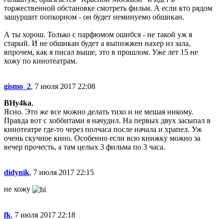
торжественной обстановке смотреть фильм. А если кто рядом
зашуршит попкорном - он будет неминуемо обшикан.
А ты хорош. Только с парфюмом ошибся - не такой уж я
старый. И не обшикан будет а выпижжен нахер из зала,
впрочем, как я писал выше, это в прошлом. Уже лет 15 не
хожу по кинотеатрам.
gismo_2
, 7 июля 2017 22:08
BHy4ka
,
Ясно. Это же все можно делать тихо и не мешая никому.
Правда вот с хоббитами я начудил. На первых двух засыпал в
кинотеатре где-то через полчаса после начала и храпел. Уж
очень скучное кино. Особенно если всю книжку можно за
вечер прочесть, а там целых 3 фильма по 3 часа.
didynik
, 7 июля 2017 22:15
не хожу
fk
, 7 июля 2017 22:18