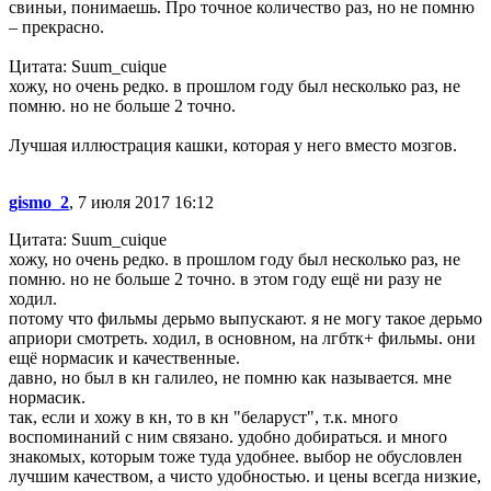
свиньи, понимаешь. Про точное количество раз, но не помню
– прекрасно.
Цитата: Suum_cuique
хожу, но очень редко. в прошлом году был несколько раз, не
помню. но не больше 2 точно.
Лучшая иллюстрация кашки, которая у него вместо мозгов.
gismo_2
, 7 июля 2017 16:12
Цитата: Suum_cuique
хожу, но очень редко. в прошлом году был несколько раз, не
помню. но не больше 2 точно. в этом году ещё ни разу не
ходил.
потому что фильмы дерьмо выпускают. я не могу такое дерьмо
априори смотреть. ходил, в основном, на лгбтк+ фильмы. они
ещё нормасик и качественные.
давно, но был в кн галилео, не помню как называется. мне
нормасик.
так, если и хожу в кн, то в кн "беларуст", т.к. много
воспоминаний с ним связано. удобно добираться. и много
знакомых, которым тоже туда удобнее. выбор не обусловлен
лучшим качеством, а чисто удобностью. и цены всегда низкие,