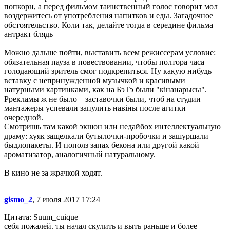
попкорн, а перед фильмом таинственный голос говорит мол
воздержитесь от употребления напитков и еды. Загадочное
обстоятельство. Коли так, делайте тогда в середине фильма
антракт блядь
Можно дальше пойти, выставить всем режиссерам условие:
обязательная пауза в повествовании, чтобы полтора часа
голодающий зритель смог подкрепиться. Ну какую нибудь
вставку с непринужденной музычкой и красивыми
натурными картинками, как на БэТэ были "кiнанарысы".
Ррекламы ж не было – заставочки были, чтоб на студии
мантажеры успевали запулить навiны после агитки
очередной.
Смотришь там какой экшон или недайбох интеллектуальную
драму: хуяк защелкали бутылочки-пробочки и зашуршали
быдлопакеты. И пополз запах бекона или другой какой
ароматизатор, аналогичный натуральному.
В кино не за жрачкой ходят.
gismo_2
, 7 июля 2017 17:24
Цитата: Suum_cuique
себя пожалей. ты начал скулить и выть раньше и более