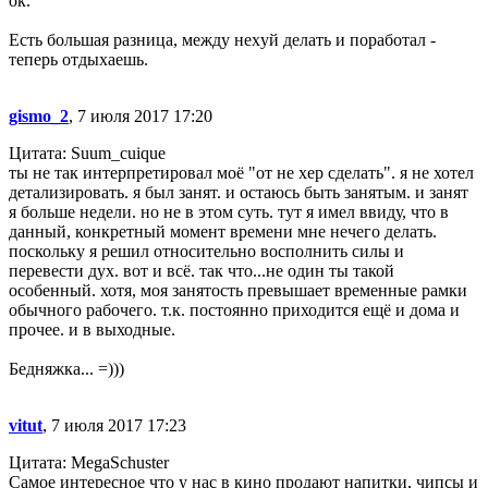
ок.
Есть большая разница, между неxуй делать и поработал -
теперь отдыхаешь.
gismo_2
, 7 июля 2017 17:20
Цитата: Suum_cuique
ты не так интерпретировал моё "от не хер сделать". я не хотел
детализировать. я был занят. и остаюсь быть занятым. и занят
я больше недели. но не в этом суть. тут я имел ввиду, что в
данный, конкретный момент времени мне нечего делать.
поскольку я решил относительно восполнить силы и
перевести дух. вот и всё. так что...не один ты такой
особенный. хотя, моя занятость превышает временные рамки
обычного рабочего. т.к. постоянно приходится ещё и дома и
прочее. и в выходные.
Бедняжка... =)))
vitut
, 7 июля 2017 17:23
Цитата: MegaSchuster
Самое интересное что у нас в кино продают напитки, чипсы и