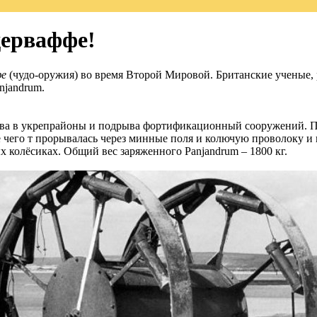
дерваффе!
фе
(чудо-оружия) во время Второй Мировой. Британские ученые, р
njandrum.
рыва в укрепрайоны и подрыва фортификационный сооружений. П
 чего т прорывалась через минные поля и колючую проволоку и вл
х колёсиках. Общий вес заряженного Panjandrum – 1800 кг.