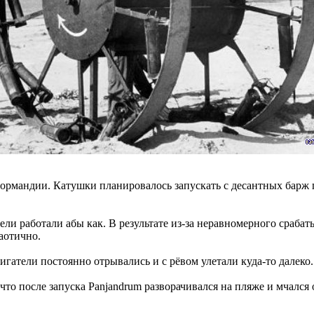
ормандии. Катушки планировалось запускать с десантных барж пе
ли работали абы как. В результате из-за неравномерного сраба
аотично.
гатели постоянно отрывались и с рёвом улетали куда-то далеко.
что после запуска Panjandrum разворачивался на пляже и мчался 