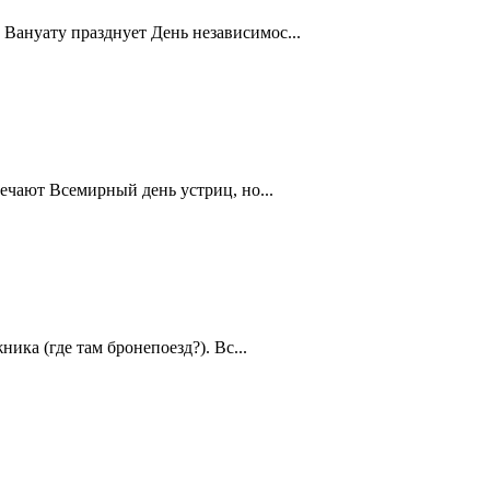
Вануату празднует День независимос...
ечают Всемирный день устриц, но...
ика (где там бронепоезд?). Вс...