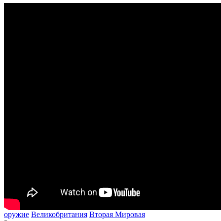
оружие
Великобритания
Вторая Мировая