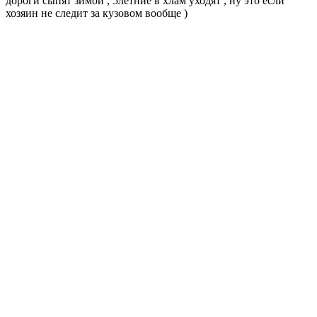
дороги сыпят зимой , 5летние в хлам уходят , ну это если
хозяин не следит за кузовом вообще )