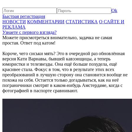
Ok
Быстрая регистрация
НОВОСТИ
КОММЕНТАРИИ
СТАТИСТИКА
О САЙТЕ И
РЕКЛАМА
Узнаете с первого взгляда?
Можете присмотреться внимательно, задачка не самая
простая. Ответ под катом!
Короче, чего сиськи мять? Это в очередной раз обновлённая
версия Кати Варнавы, бывшей кавээнщицы, а теперь
юмористки и телезвезды. Она ещё больше похудела, ещё
красивее стала. Фокус в том, что в результате этих всех
преобразований в лучшую сторону она становится вообще не
похожа на себя. Остается только догадываться, как на неё
пограничники смотрят в каком-нибудь Амстердаме, когда с
фотографией в паспорте сравнивают.