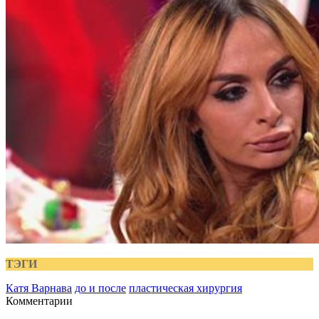
ТЭГИ
Катя Варнава
до и после
пластическая хирургия
Комментарии