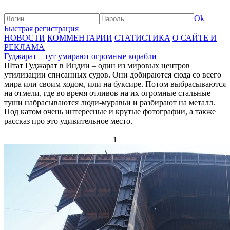
Ok
Быстрая регистрация
НОВОСТИ
КОММЕНТАРИИ
СТАТИСТИКА
О САЙТЕ И
РЕКЛАМА
Гуджарат – тут умирают огромные корабли
Штат Гуджарат в Индии – один из мировых центров
утилизации списанных судов. Они добираются сюда со всего
мира или своим ходом, или на буксире. Потом выбрасываются
на отмели, где во время отливов на их огромные стальные
туши набрасываются люди-муравьи и разбирают на металл.
Под катом очень интересные и крутые фотографии, а также
рассказ про это удивительное место.
1