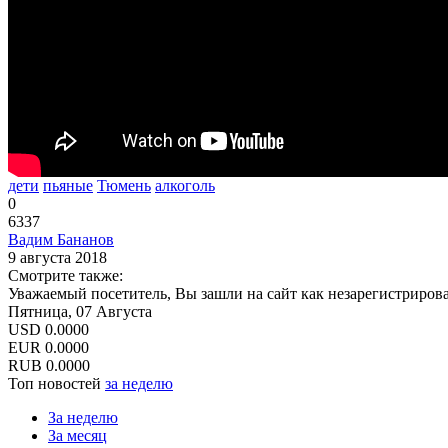
дети
пьяные
Тюмень
алкоголь
0
6337
Вадим Бананов
9 августа 2018
Смотрите также:
Уважаемый посетитель, Вы зашли на сайт как незарегистриров
Пятница, 07 Августа
USD
0.0000
EUR
0.0000
RUB
0.0000
Топ новостей
за неделю
За неделю
За месяц