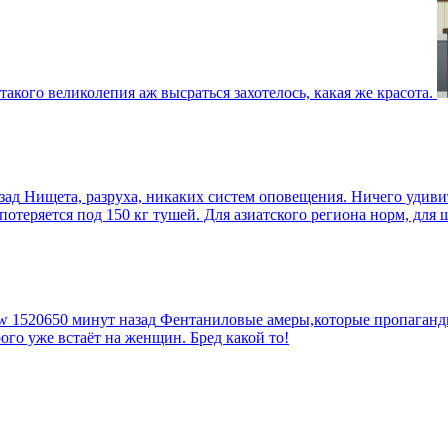
такого великолепия аж высраться захотелось, какая же красота.
зад
Нищета, разруха, никаких систем оповещения. Ничего удив
еряется под 150 кг тушей. Для азиатского региона норм, для шт
tw
1520650 минут назад
Фентаниловые амеры,которые пропагандир
рого уже встаёт на женщин. Бред какой то!