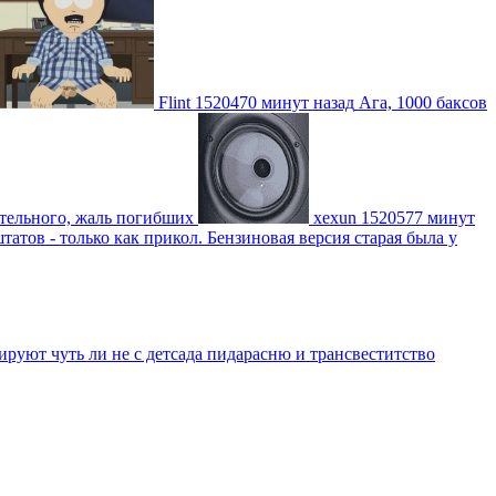
Flint
1520470 минут назад
Ага, 1000 баксов
ительного, жаль погибших
xexun
1520577 минут
атов - только как прикол. Бензиновая версия старая была у
уют чуть ли не с детсада пидарасню и трансвеститство