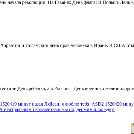
нь начала революции. На Гавайях День флага! В Польше День ка
в Хорватии и Исламский день прав человека в Иране. В США отм
ентине День ребенка, а в России – День военного железнодорожн
1520419 минут назад
Ляйсан, я люблю тебя
ASD2
1520420 мину
г. А нейтральными комментами мы поддержим площадку.