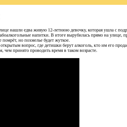
ы
улице нашли едва живую 12-летнюю девочку, которая ушла с подру
лабоалкогольные напитки. В итоге вырубилась прямо на улице, 
е помрёт, но похмелье будет жуткое.
 открытым вопрос, где детишки берут алкоголь, кто им его прода
м, чем принято проводить время в таком возрасте.