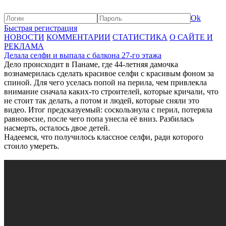
Ok
Быстрая регистрация
НОВОСТИ
КОММЕНТАРИИ
СТАТИСТИКА
О САЙТЕ И
РЕКЛАМА
Делала селфи и выпала с балкона 27-го этажа
Дело происходит в Панаме, где 44-летняя дамочка
вознамерилась сделать красивое селфи с красивым фоном за
спиной. Для чего уселась попой на перила, чем привлекла
внимание сначала каких-то строителей, которые кричали, что
не стоит так делать, а потом и людей, которые сняли это
видео. Итог предсказуемый: соскользнула с перил, потеряла
равновесие, после чего попа унесла её вниз. Разбилась
насмерть, осталось двое детей.
Надеемся, что получилось классное селфи, ради которого
стоило умереть.