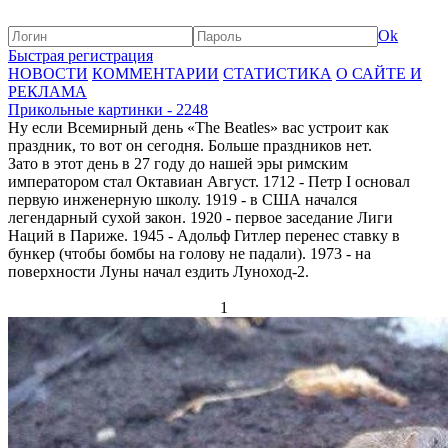
Ok
Быстрая регистрация
НОВОСТИ
КОММЕНТАРИИ
СТАТИСТИКА
О САЙТЕ И
РЕКЛАМА
Прикольные картинки - 2248
Ну если Всемирный день «The Beatles» вас устроит как
праздник, то вот он сегодня. Больше праздников нет.
Зато в этот день в 27 году до нашей эры римским
императором стал Октавиан Август. 1712 - Петр I основал
первую инженерную школу. 1919 - в США начался
легендарный сухой закон. 1920 - первое заседание Лиги
Наций в Париже. 1945 - Адольф Гитлер перенес ставку в
бункер (чтобы бомбы на голову не падали). 1973 - на
поверхности Луны начал ездить Луноход-2.
1