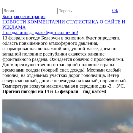
Ok
Быстрая регистрация
НОВОСТИ
КОММЕНТАРИИ
СТАТИСТИКА
О САЙТЕ И
РЕКЛАМА
Погода: иногда даже будет солнечно!
13 февраля погоду Беларуси в основном будет определять
область повышенного атмосферного давления,
сформированная во влажной воздушной массе, днем по
западной половине республики скажется влияние
фронтального раздела. Ожидается облачно с прояснениями.
Днем преимущественно по западной половине страны
временами осадки (мокрый снег, дождь). Местами слабый
гололед, на отдельных участках дорог гололедица. Ветер
северо-западный, днем с переходом на южный, порывистый.
Температура воздуха максимальная в середине дня -3..+3°С.
Прогноз погоды на 14 и 15 февраля – под катом!