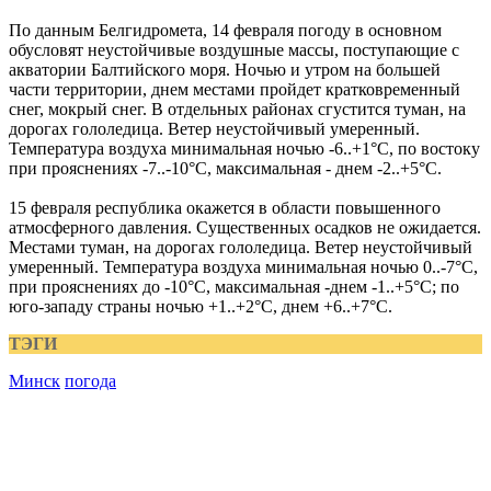
По данным Белгидромета, 14 февраля погоду в основном
обусловят неустойчивые воздушные массы, поступающие с
акватории Балтийского моря. Ночью и утром на большей
части территории, днем местами пройдет кратковременный
снег, мокрый снег. В отдельных районах сгустится туман, на
дорогах гололедица. Ветер неустойчивый умеренный.
Температура воздуха минимальная ночью -6..+1°С, по востоку
при прояснениях -7..-10°С, максимальная - днем -2..+5°С.
15 февраля республика окажется в области повышенного
атмосферного давления. Существенных осадков не ожидается.
Местами туман, на дорогах гололедица. Ветер неустойчивый
умеренный. Температура воздуха минимальная ночью 0..-7°С,
при прояснениях до -10°С, максимальная -днем -1..+5°С; по
юго-западу страны ночью +1..+2°С, днем +6..+7°С.
ТЭГИ
Минск
погода