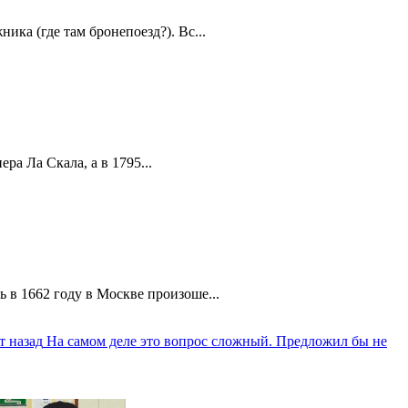
ика (где там бронепоезд?). Вс...
а Ла Скала, а в 1795...
 в 1662 году в Москве произоше...
т назад
На самом деле это вопрос сложный. Предложил бы не