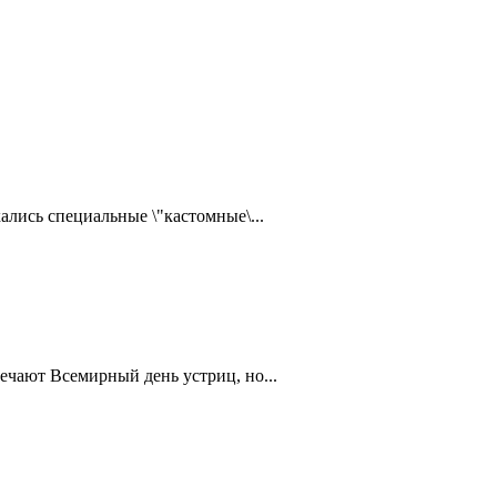
ались специальные \"кастомные\...
ечают Всемирный день устриц, но...