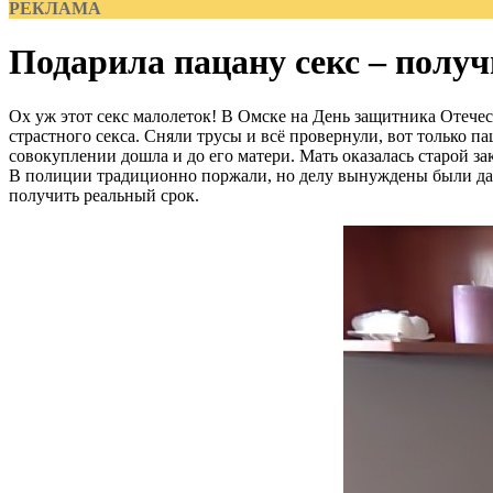
РЕКЛАМА
Подарила пацану секс – получ
Ох уж этот секс малолеток! В Омске на День защитника Отечес
страстного секса. Сняли трусы и всё провернули, вот только пац
совокуплении дошла и до его матери. Мать оказалась старой з
В полиции традиционно поржали, но делу вынуждены были дать 
получить реальный срок.