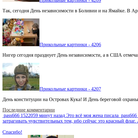
Прикольные картинки - 4209
Так, сегодня День независимости в Боливии и на Ямайке. В Арг
Прикольные картинки - 4206
Нигер сегодня празднует День независимости, а в США отмечают
Прикольные картинки - 4207
День конституции на Островах Кука! И День береговой охраны 
Последние комментарии
pass666
1522059 минут назад
Это всё моя жена писала
pass666
затрагивать чувствительных тем, ибо сейчас это красный фла
Спасибо!