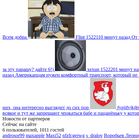
Всем добра
Flint
1522110 минут назад
От 
за эту парашу? дайте 6!)
xexun
1522201 минут на
назад
Американцам нужен комфортный транспорт, который не пот
них, она интересно выглядит до сих пор
fynjifvjkjl
всякое и тут же запрещают чпокаться бабе и пацанёньку у кото
Новости от партнеров
Сейчас на сайте
6 пользователей, 1011 гостей
androsor99
maxapple
Maxi52
nfzfcgerwg
s_dralov
Воробьев Леони