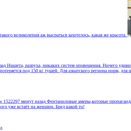
такого великолепия аж высраться захотелось, какая же красота.
зад
Нищета, разруха, никаких систем оповещения. Ничего удив
еряется под 150 кг тушей. Для азиатского региона норм, для шт
tw
1522297 минут назад
Фентаниловые амеры,которые пропагандир
рого уже встаёт на женщин. Бред какой то!
д