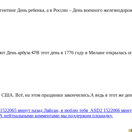
ентине День ребенка, а в России – День военного железнодорожн
 День арбуза 🍉В этот день в 1776 году в Милане открылась опер
США. Всё, на этом праздники закончились.А ведь в этот же день
1522065 минут назад
Ляйсан, я люблю тебя
ASD2
1522066 мину
г. А нейтральными комментами мы поддержим площадку.