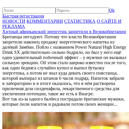
Ok
Быстрая регистрация
НОВОСТИ
КОММЕНТАРИИ
СТАТИСТИКА
О САЙТЕ И
РЕКЛАМА
Хитрый африканский энергетик запретили в Великобритании
Британцы негодуют. Потому что власти Великобритании
запретили наконец продажу энергетического напитка из
далёкой Замбии. Пойло с названием Power Natural High Energy
Drink SX действительно сильно бодрило, но был у него ещё
один удивительный побочный эффект – у мужчин он вызывал
сильную эрекцию. Об этом стало широко известно после того,
как один бедняга случайно купил и выпил бутылку
энергетика, а потом не знал куда девать своего повстанца,
которой выпирал из штанов 6 часов подряд. Напиток забрали
в лабораторию и в итоге оказалось, что в нём растворена
приличная доза силденафила, лекарственного средства для
увеличения потенции, такое же есть в Виагре.
Вот так из-за одного балбеса пострадали британские мужики,
которые пили напиток и радовали потом своих женщин...