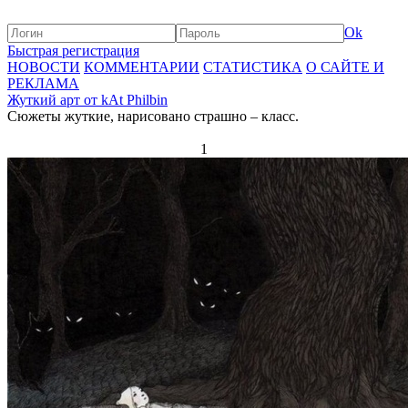
Ok
Быстрая регистрация
НОВОСТИ
КОММЕНТАРИИ
СТАТИСТИКА
О САЙТЕ И
РЕКЛАМА
Жуткий арт от kAt Philbin
Сюжеты жуткие, нарисовано страшно – класс.
1