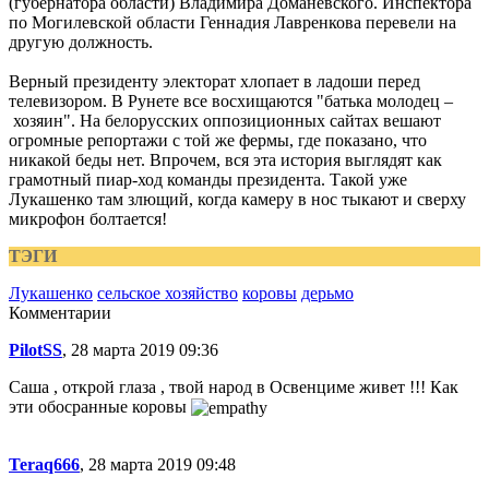
(губернатора области) Владимира Доманевского. Инспектора
по Могилевской области Геннадия Лавренкова перевели на
другую должность.
Верный президенту электорат хлопает в ладоши перед
телевизором. В Рунете все восхищаются "батька молодец –
хозяин". На белорусских оппозиционных сайтах вешают
огромные репортажи с той же фермы, где показано, что
никакой беды нет. Впрочем, вся эта история выглядят как
грамотный пиар-ход команды президента. Такой уже
Лукашенко там злющий, когда камеру в нос тыкают и сверху
микрофон болтается!
ТЭГИ
Лукашенко
сельское хозяйство
коровы
дерьмо
Комментарии
PilotSS
, 28 марта 2019 09:36
Саша , открой глаза , твой народ в Освенциме живет !!! Как
эти обосранные коровы
Teraq666
, 28 марта 2019 09:48