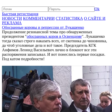
Ok
Быстрая регистрация
НОВОСТИ
КОММЕНТАРИИ
СТАТИСТИКА
О САЙТЕ И
РЕКЛАМА
Обосранные коровы и репрессии от Лукашенко
Продолжение резонансной темы про обнаруженных
президентом "
обосранных коров в Освенциме
". Лукашенко
тогда сказал строго наказать всех, от скотника до чиновника,
да чтоб уголовные дела и всё такое. Председатель КГК
Анфимов Леонид Васильевич лично в блокнот все эти
распоряжения записывал. И вот понеслись первые посадки.
Под катом подробности!