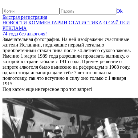
Ok
Быстрая регистрация
НОВОСТИ
КОММЕНТАРИИ
СТАТИСТИКА
О САЙТЕ И
РЕКЛАМА
74 года без алкоголя!
Замечательная фотография. На ней изображены счастливые
жители Исландии, поднявшие первый легально
приобретенный стакан пива после 74-летнего сухого закона.
Именно 1 марта 1989 года разрешили продавать выпивку, о
которой в стране забыли с 1915 года. Причем решение о
запрете алкоголя было вынесено на референдум в 1908 году,
однако тогда исландцы дали себе 7 лет отсрочки на
подготовку, так что вступило в силу оно только с 1 января
1915.
Под катом еще интересное про тот запрет!