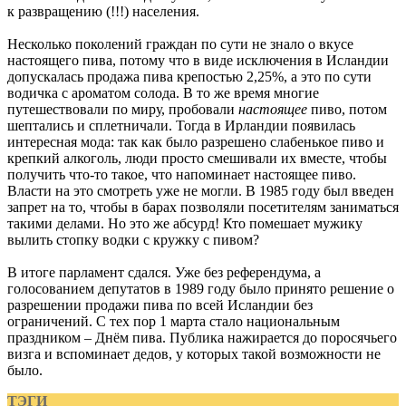
к развращению (!!!) населения.
Несколько поколений граждан по сути не знало о вкусе
настоящего пива, потому что в виде исключения в Исландии
допускалась продажа пива крепостью 2,25%, а это по сути
водичка с ароматом солода. В то же время многие
путешествовали по миру, пробовали
настоящее
пиво, потом
шептались и сплетничали. Тогда в Ирландии появилась
интересная мода: так как было разрешено слабенькое пиво и
крепкий алкоголь, люди просто смешивали их вместе, чтобы
получить что-то такое, что напоминает настоящее пиво.
Власти на это смотреть уже не могли. В 1985 году был введен
запрет на то, чтобы в барах позволяли посетителям заниматься
такими делами. Но это же абсурд! Кто помешает мужику
вылить стопку водки с кружку с пивом?
В итоге парламент сдался. Уже без референдума, а
голосованием депутатов в 1989 году было принято решение о
разрешении продажи пива по всей Исландии без
ограничений. С тех пор 1 марта стало национальным
праздником – Днём пива. Публика нажирается до поросячьего
визга и вспоминает дедов, у которых такой возможности не
было.
ТЭГИ