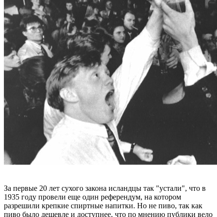
За первые 20 лет сухого закона исландцы так "устали", что в
1935 году провели еще один референдум, на котором
разрешили крепкие спиртные напитки. Но не пиво, так как
пиво было дешевле и доступнее, что по мнению публики вело