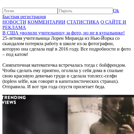
Ok
Быстрая регистрация
НОВОСТИ
КОММЕНТАРИИ
СТАТИСТИКА
О САЙТЕ И
РЕКЛАМА
В США уволили учительницу за фото, но не в купальнике!
25-летняя учительница Лорен Миранда из Нью-Йорка со
скандалом потеряла работу в школе из-за фотографии,
которую она сделала ещё в 2016 году. Все подробности и фото
– под катом!
Симпатичная математичка встречалась тогда с бойфрендом.
Чтобы сделать ему приятно, оголила у себя дома в спальне
свою красивую девичью груди и сделала топлесс-селфи
(topless selfie, как говорят в капиталистических странах).
Отправила. И вот три года спустя прилетает беда.