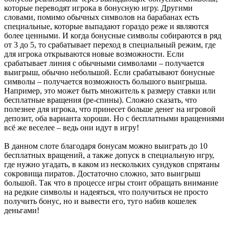
которые переводят игрока в бонусную игру. Другими
словами, помимо обычных символов на барабанах есть
специальные, которые выпадают гораздо реже и являются
более ценными. И когда бонусные символы собираются в ряд
от 3 до 5, то срабатывает переход в специальный режим, где
для игрока открываются новые возможности. Если
срабатывает линия с обычными символами – получается
выигрыш, обычно небольшой. Если срабатывают бонусные
символы – получается возможность большого выигрыша.
Например, это может быть множитель к размеру ставки или
бесплатные вращения (ре-спины). Сложно сказать, что
полезнее для игрока, что принесет больше денег на игровой
депозит, оба варианта хороши. Но с бесплатными вращениями
всё же веселее – ведь они идут в игру!
В данном слоте благодаря бонусам можно выиграть до 10
бесплатных вращений, а также допуск в специальную игру,
где нужно угадать, в каком из нескольких сундуков спрятаны
сокровища пиратов. Достаточно сложно, зато выигрыш
большой. Так что в процессе игры стоит обращать внимание
на редкие символы и надеяться, что получиться не просто
получить бонус, но и вывести его, туго набив кошелек
деньгами!