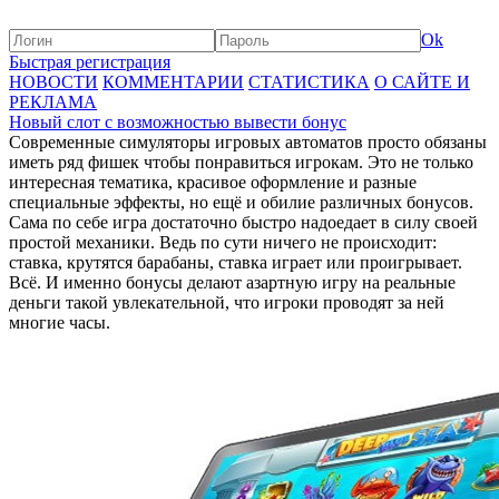
Ok
Быстрая регистрация
НОВОСТИ
КОММЕНТАРИИ
СТАТИСТИКА
О САЙТЕ И
РЕКЛАМА
Новый слот с возможностью вывести бонус
Современные симуляторы игровых автоматов просто обязаны
иметь ряд фишек чтобы понравиться игрокам. Это не только
интересная тематика, красивое оформление и разные
специальные эффекты, но ещё и обилие различных бонусов.
Сама по себе игра достаточно быстро надоедает в силу своей
простой механики. Ведь по сути ничего не происходит:
ставка, крутятся барабаны, ставка играет или проигрывает.
Всё. И именно бонусы делают азартную игру на реальные
деньги такой увлекательной, что игроки проводят за ней
многие часы.