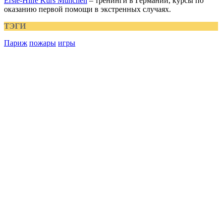
Erste-Hilfe Kurs München
– тренинги в Германии, курсы по
оказанию первой помощи в экстренных случаях.
ТЭГИ
Париж
пожары
игры