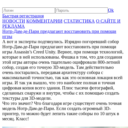
Ok
Быстрая регистрация
НОВОСТИ
КОММЕНТАРИИ
СТАТИСТИКА
О САЙТЕ И
РЕКЛАМА
Нотр-Дам-де-Пари предлагают восстановить при помощи
игры
А вот и эксперты подтянулись. Изрядно погоревший собор
Нотр-Дам-де-Пари предлагают восстановить при помощи
игры Assassin’s Creed Unity. Вернее, при помощи технологий,
которые в ней использованы. Фишка в том, что для создания
этой игры авторы очень тщательно оцифровали 800-летний
собор, создав его точную 3D-модель. Там действительно
очень постарались, передавая архитектуру собора с
максимальной точностью, так как это основная локация всей
игры. И так уж вышло, что это наиболее полная и точная
цифровая копия всего здания. Плюс тысячи фотографий,
сделанных снаружи и внутри, чтобы с их помощью создать
текстуры для 3D-модели.
Что это значит? Что благодаря игре существует очень точная
модель Нотр-Дам-де-Пари. Если создать огромный 3D-
принтер, то можно будет лепить такие соборы по 10 штук в
месяц. Класс!